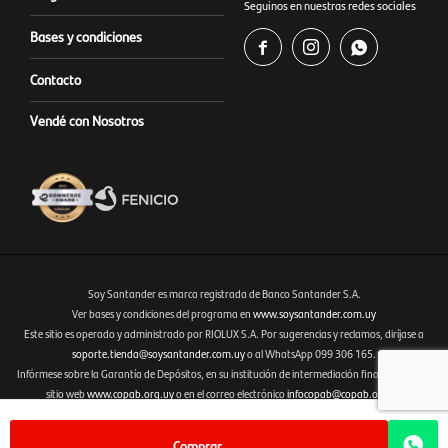
Seguinos en nuestras redes sociales
Bases y condiciones



Contacto
Vendé con Nosotros
Soy Santander es marca registrada de Banco Santander S.A.
Ver bases y condiciones del programa en
www.soysantander.com.uy
Este sitio es operado y administrado por RIOLUX S.A. Por sugerencias y reclamos, diríjase a
Fenicio eCommerce Uruguay
soporte.tienda@soysantander.com.uy
o al WhatsApp 099 306 165.
Infórmese sobre la Garantía de Depósitos, en su institución de intermediación financiera, en el
sitio web
www.copab.org.uy
o en el correo electrónico
infocopab@copab.org.uy
Comprar