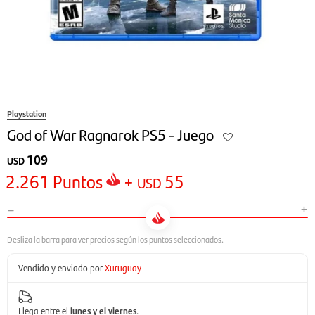
Playstation
God of War Ragnarok PS5 - Juego
109
USD
2.261
Puntos
+
55
USD
-
+
Vendido y enviado por
Xuruguay
Llega entre el
lunes y el viernes
.