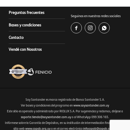
Preguntas frecuentes
Seguinos en nuestras redes sociales
Bases y condiciones



Contacto
Vendé con Nosotros
Soy Santander es marca registrada de Banco Santander S.A.
Ver bases y condiciones del programa en
www.soysantander.com.uy
Este sitio es operado y administrado por RIOLUX S.A. Por sugerencias y reclamos, diríjase a
Fenicio eCommerce Uruguay
soporte.tienda@soysantander.com.uy
o al WhatsApp 099 306 165.
Infórmese sobre la Garantía de Depósitos, en su institución de intermediación financiera, en el
sitio web
www.copab.org.uy
o en el correo electrónico
infocopab@copab.org.uy