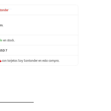
tander
es
.
le
en stock.
USD 7
con tarjetas Soy Santander en esta compra.