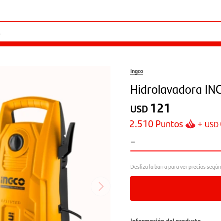
Ingco
Hidrolavadora I
121
USD
2.510
Puntos
+
USD
-
Información del producto