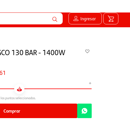
Ingresar
NGCO 130 BAR - 1400W
61
+
Comprar