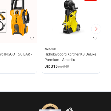
KARCHER
KA
ora INGCO 150 BAR -
Hidrolavadora Karcher K3 Deluxe
H
Premium - Amarillo
K
315
349
USD
U
USD