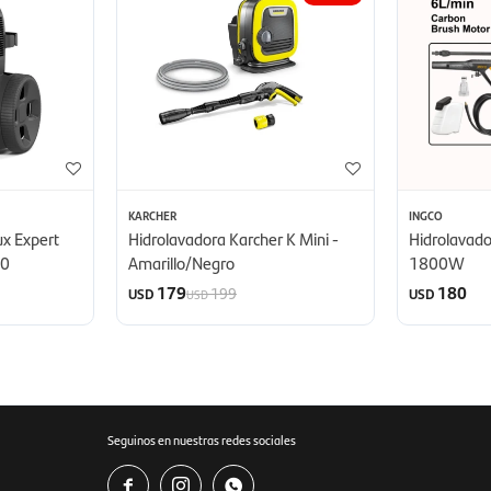
KARCHER
INGCO
ux Expert
Hidrolavadora Karcher K Mini -
Hidrolavad
50
Amarillo/Negro
1800W
179
180
199
USD
USD
USD
Seguinos en nuestras redes sociales


