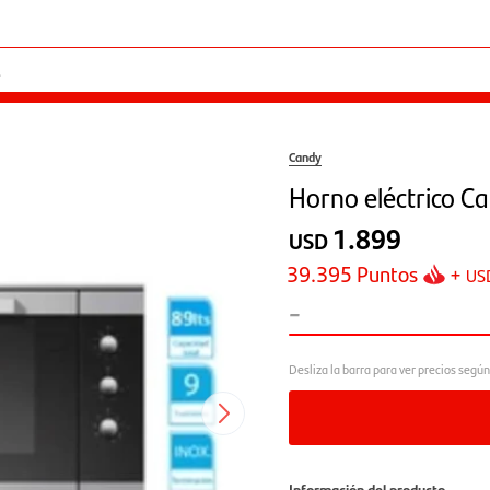
Candy
Horno eléctrico C
1.899
USD
39.395
Puntos
+
US
-
Información del producto