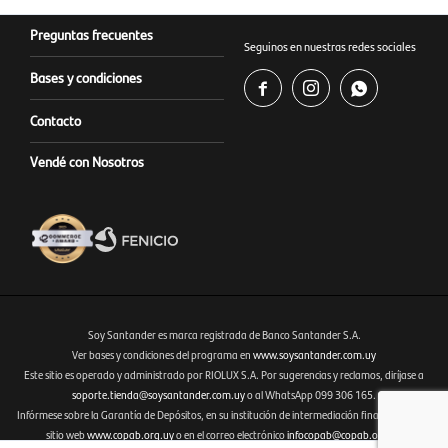
Preguntas frecuentes
Seguinos en nuestras redes sociales
Bases y condiciones



Contacto
Vendé con Nosotros
Soy Santander es marca registrada de Banco Santander S.A.
Ver bases y condiciones del programa en
www.soysantander.com.uy
Este sitio es operado y administrado por RIOLUX S.A. Por sugerencias y reclamos, diríjase a
Fenicio eCommerce Uruguay
soporte.tienda@soysantander.com.uy
o al WhatsApp 099 306 165.
Infórmese sobre la Garantía de Depósitos, en su institución de intermediación financiera, en el
sitio web
www.copab.org.uy
o en el correo electrónico
infocopab@copab.org.uy