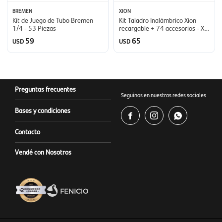
BREMEN
XION
Kit de Juego de Tubo Bremen
Kit Taladro Inalámbrico Xion
1/4 - 53 Piezas
recargable + 74 accesorios - XI-
TOOL74
59
65
USD
USD
Preguntas frecuentes
Seguinos en nuestras redes sociales
Bases y condiciones



Contacto
Vendé con Nosotros