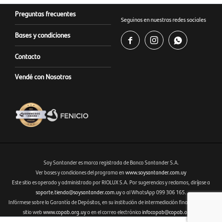
Preguntas frecuentes
Seguinos en nuestras redes sociales
Bases y condiciones



Contacto
Vendé con Nosotros
Soy Santander es marca registrada de Banco Santander S.A.
Ver bases y condiciones del programa en
www.soysantander.com.uy
Este sitio es operado y administrado por RIOLUX S.A. Por sugerencias y reclamos, diríjase a
Fenicio eCommerce Uruguay
soporte.tienda@soysantander.com.uy
o al WhatsApp 099 306 165.
Infórmese sobre la Garantía de Depósitos, en su institución de intermediación financiera, en el
sitio web
www.copab.org.uy
o en el correo electrónico
infocopab@copab.org.uy