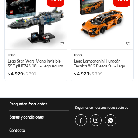
LEGO
LEGO
Lego Star Wars Mano Invisible
Lego Lamborghini Huracán
557 pIUEZAS 18+ - Lego Adults
Tecnica 806 Piezas 9+ - Lego
Boys
4.929
4.929
5.799
5.799
$
$
$
$
Preguntas frecuentes
Seguinos en nuestras redes sociales
Bases y condiciones



Contacto