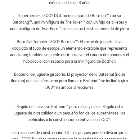
niñas a partir de 8 años
Superhéroes LEGO® DC:Una minifigura de Batman™ con su
Batarang™, una minifigura de The Joker™ con un fajo de billetes y
una minifigura de Two-Face™ con su característica moneda de plata
Batmóvil Tumbler LEGO® Batman™: El coche de juguete lleva
acoplado al tubo de escape un elemento extraíble que representa
una llama; también se puede abrir para ver el cuadro de mandos y el
habitáculo, con espacio para la minifigura de Batman
Batseñal de juguete giratoria: El proyector de la Batseñal (no se
ilumina) que los niños usan para llamar a Batman™ se inclina y gira
360° en ambas direcciones
Regalo del universo Batman™ para niños y niñas: Regala este
juguete de alta calidad a un pequeño fan de los superhéroes, los
vehículos o la construcción creativa con LEGO®
Instrucciones de construcción 3D: Los peques pueden descargar la
app LEGO® Builder y sumergirse en la experiencia de construcción