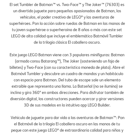
El set Tumbler de Batman™ vs. Two-Face™ y The Joker™ (76303) es
un divertido juguete para pequeños apasionados de Batman, los
vehículos, el poder creativo de LEGO® y las aventuras de
superhéroes. Pon la acción sobre ruedas de Batman en las manos de
tu joven superhéroe o superheroína de 8 años o más con este set
LEGO de alta calidad que incluye el emblemático Batmóvil Tumbler
de la trilogía clásica El caballero oscuro.
Este juego LEGO Batman viene con 3 populares minifiguras: Batman
(armado consu Batarang™), The Joker (sosteniendo un fajo de
billetes) y Two-Face (con su característica moneda de plata). Abre el
Batmóvil Tumbler y descubre un cuadro de mandos y un habitáculo
con espacio para Batman. Del tubo de escape sale un elemento
extraíble que representa una llama. La Batseñal (no se ilumina) se
inclina y gira 360° en ambas direcciones. Para disfrutar también de
diversión digital, los constructores pueden acercar y girar versiones
3D de sus modelos en la intuitiva app LEGO Builder.
Vehículo de juguete para dar vida a las aventuras de Batman™: Pon
el Batmóvil de la trilogía El caballero oscuro en las manos de tu
peque con este juego LEGO® de extraordinaria calidad para niños y