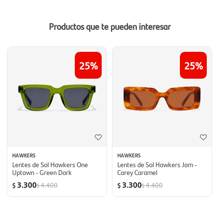
Productos que te pueden interesar
25
25
HAWKERS
HAWKERS
Lentes de Sol Hawkers One
Lentes de Sol Hawkers Jam -
Uptown - Green Dark
Carey Caramel
3.300
3.300
4.400
4.400
$
$
$
$