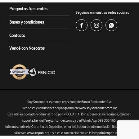
Preguntas frecuentes
Seguinos en nuestras redes sociales
Bases y condiciones



Contacto
Vendé con Nosotros
Soy Santander es marca registrada de Banco Santander S.A.
Ver bases y condiciones del programa en
www.soysantander.com.uy
Este sitio es operado y administrado por RIOLUX S.A. Por sugerencias y reclamos, diríjase a
Fenicio eCommerce Uruguay
soporte.tienda@soysantander.com.uy
o al WhatsApp 099 306 165.
Infórmese sobre la Garantía de Depósitos, en su institución de intermediación financiera, en el
sitio web
www.copab.org.uy
o en el correo electrónico
infocopab@copab.org.uy