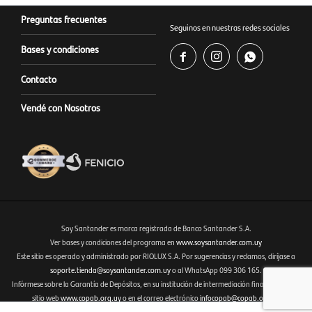
Preguntas frecuentes
Seguinos en nuestras redes sociales
Bases y condiciones



Contacto
Vendé con Nosotros
Soy Santander es marca registrada de Banco Santander S.A.
Ver bases y condiciones del programa en
www.soysantander.com.uy
Este sitio es operado y administrado por RIOLUX S.A. Por sugerencias y reclamos, diríjase a
Fenicio eCommerce Uruguay
soporte.tienda@soysantander.com.uy
o al WhatsApp 099 306 165.
Infórmese sobre la Garantía de Depósitos, en su institución de intermediación financiera, en el
sitio web
www.copab.org.uy
o en el correo electrónico
infocopab@copab.org.uy