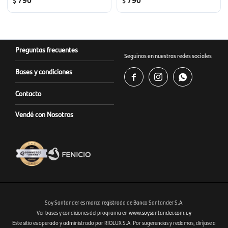
$
$
Preguntas frecuentes
Seguinos en nuestras redes sociales
Bases y condiciones



Contacto
Vendé con Nosotros
Soy Santander es marca registrada de Banco Santander S.A.
Ver bases y condiciones del programa en
www.soysantander.com.uy
Este sitio es operado y administrado por RIOLUX S.A. Por sugerencias y reclamos, diríjase a
Fenicio eCommerce Uruguay