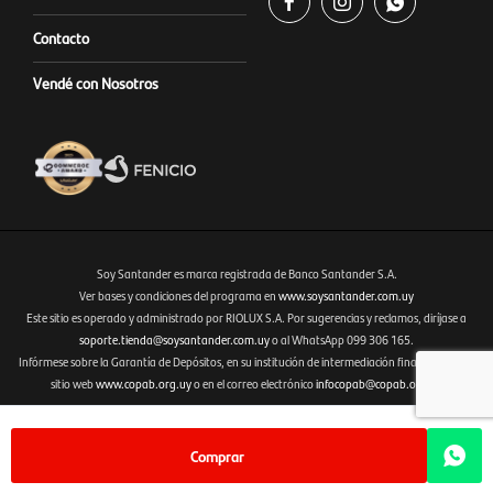



Contacto
Vendé con Nosotros
Soy Santander es marca registrada de Banco Santander S.A.
Ver bases y condiciones del programa en
www.soysantander.com.uy
Este sitio es operado y administrado por RIOLUX S.A. Por sugerencias y reclamos, diríjase a
Fenicio eCommerce Uruguay
soporte.tienda@soysantander.com.uy
o al WhatsApp 099 306 165.
Infórmese sobre la Garantía de Depósitos, en su institución de intermediación financiera, en el
sitio web
www.copab.org.uy
o en el correo electrónico
infocopab@copab.org.uy
Comprar