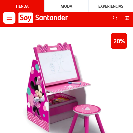
TIENDA
MODA
EXPERIENCIAS

20