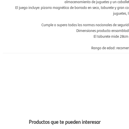
almacenamiento de juguetes y un caballete
El juego incluye: pizarra magnética de borrado en seco, taburete y gran con
juguetes, 
Cumple o supera todas las normas nacionales de seguridad y
Dimensiones producto ensamblado
El taburete mide 28cm d
Rango de edad: recomen
Productos que te pueden interesar