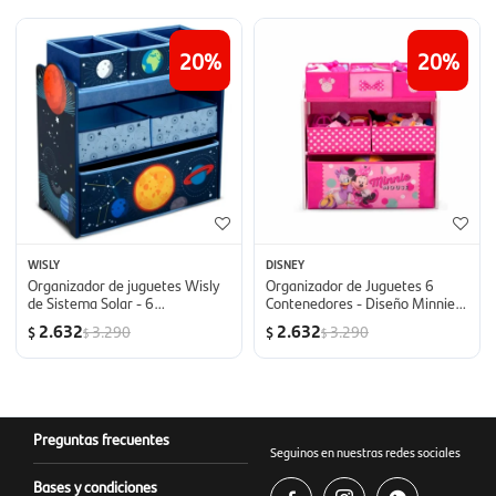
20
20
WISLY
DISNEY
Organizador de juguetes Wisly
Organizador de Juguetes 6
de Sistema Solar - 6
Contenedores - Diseño Minnie
contenedores
Mouse
2.632
2.632
3.290
3.290
$
$
$
$
Preguntas frecuentes
Seguinos en nuestras redes sociales
Bases y condiciones