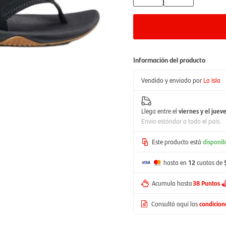
Información del producto
Vendido y enviado por
La Isla
Llega entre el
viernes y el juev
Envío estándar a todo el país.
Este producto está
disponib
hasta en
12
cuotas de
Acumula hasta
38 Puntos
Consultá aquí las
condicio