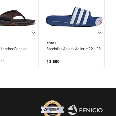
ADIDAS
AD
 Leather Fanning -
Sandalias Adidas Adilette 22 - 22
Sa
Ad
3.690
690
$
$