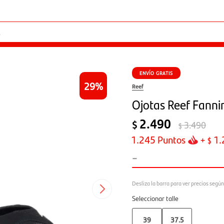
ENVÍO GRATIS
29
Reef
Ojotas Reef Fannin
2.490
$
3.490
$
1.245
Puntos
+
1.
$
-
Seleccionar talle
39
37.5