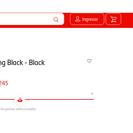
Ingresar
g Black - Black
245
+