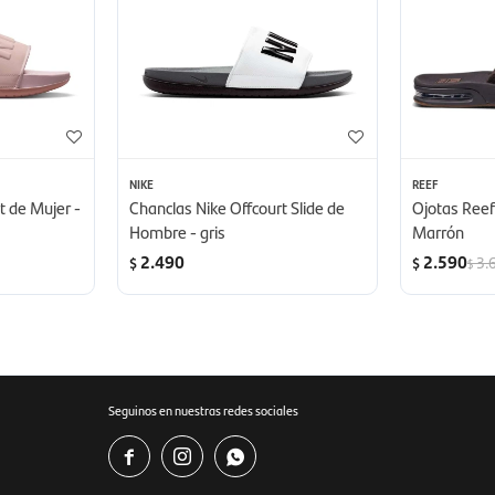
NIKE
REEF
t de Mujer -
Chanclas Nike Offcourt Slide de
Ojotas Reef
Hombre - gris
Marrón
2.490
2.590
3.
$
$
$
Seguinos en nuestras redes sociales


