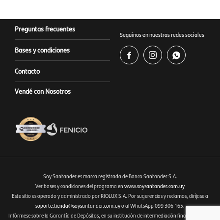
Preguntas frecuentes
Seguinos en nuestras redes sociales
Bases y condiciones



Contacto
Vendé con Nosotros
Soy Santander es marca registrada de Banco Santander S.A.
Ver bases y condiciones del programa en
www.soysantander.com.uy
Este sitio es operado y administrado por RIOLUX S.A. Por sugerencias y reclamos, diríjase a
Fenicio eCommerce Uruguay
soporte.tienda@soysantander.com.uy
o al WhatsApp 099 306 165.
Infórmese sobre la Garantía de Depósitos, en su institución de intermediación financiera, en el