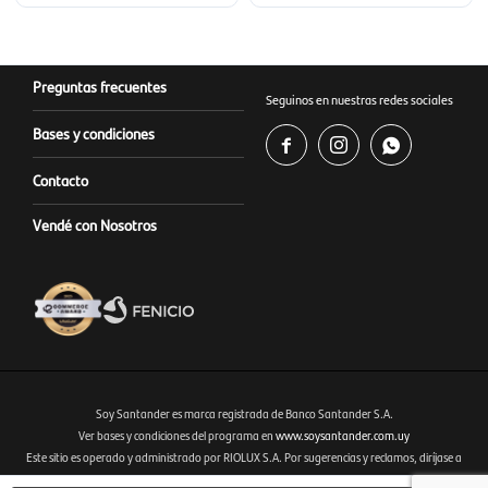
Preguntas frecuentes
Seguinos en nuestras redes sociales
Bases y condiciones



Contacto
Vendé con Nosotros
Soy Santander es marca registrada de Banco Santander S.A.
Ver bases y condiciones del programa en
www.soysantander.com.uy
Este sitio es operado y administrado por RIOLUX S.A. Por sugerencias y reclamos, diríjase a
Fenicio eCommerce Uruguay
soporte.tienda@soysantander.com.uy
o al WhatsApp 099 306 165.