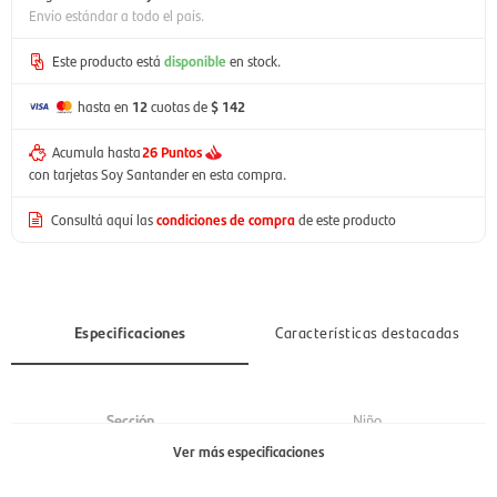
Envío estándar a todo el país.
Este producto está
disponible
en stock.
hasta en
12
cuotas de
$ 142
Acumula hasta
26 Puntos
con tarjetas Soy Santander en esta compra.
Consultá aquí las
condiciones de compra
de este producto
Especificaciones
Características destacadas
Sección
Niño
Ver más especificaciones
Colegio
St George´s School