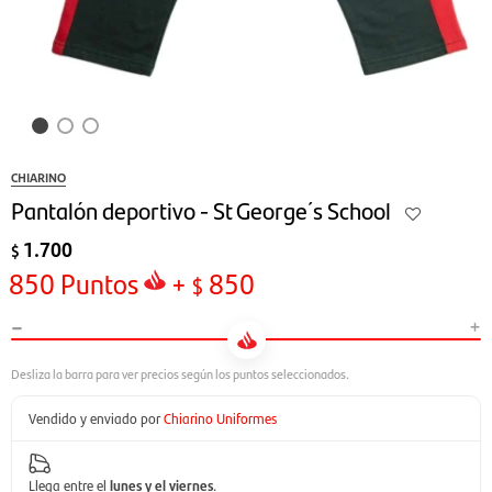
CHIARINO
Pantalón deportivo - St George´s School
1.700
$
850
Puntos
+
850
$
-
+
Vendido y enviado por
Chiarino Uniformes
Llega entre el
lunes y el viernes
.