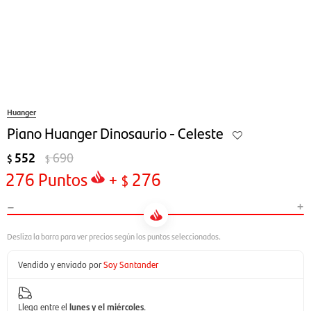
Huanger
Piano Huanger Dinosaurio - Celeste
552
690
$
$
276
Puntos
+
276
$
-
+
Vendido y enviado por
Soy Santander
Llega entre el
lunes y el miércoles
.