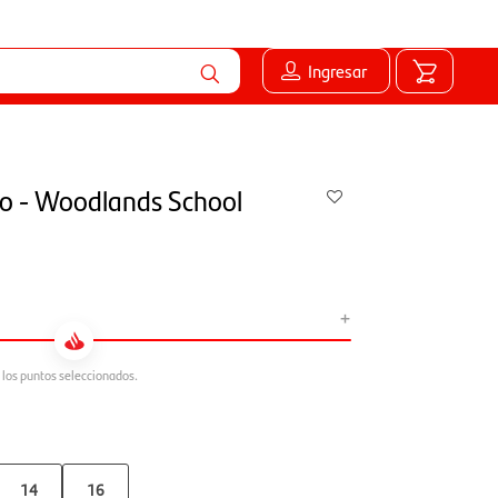
Ingresar
ceo - Woodlands School
+
14
16