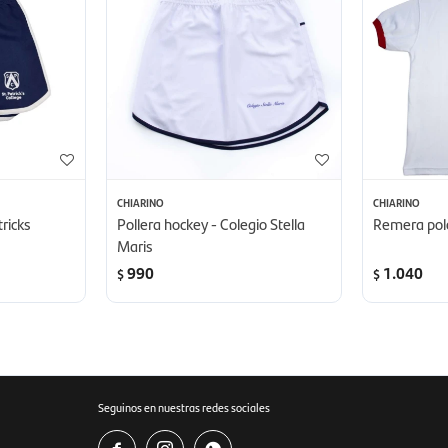
CHIARINO
CHIARINO
tricks
Pollera hockey - Colegio Stella
Remera polo
Maris
990
1.040
$
$
Seguinos en nuestras redes sociales