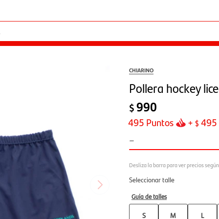
CHIARINO
Pollera hockey li
990
$
495
Puntos
+
495
$
-
Seleccionar talle
Guía de talles
S
M
L