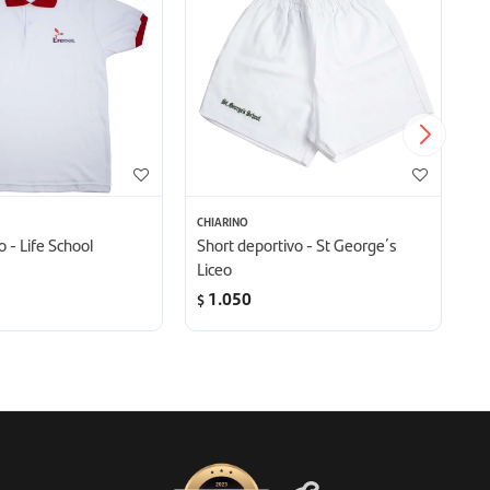
CHIARINO
CH
 - Life School
Short deportivo - St George´s
Sh
Liceo
1.050
$
$