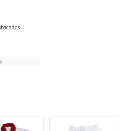
stacadas
ol