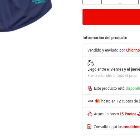
Información del producto
Vendido y enviado por
Chiarin
Llega entre el
viernes y el juev
Envío estándar a todo el país.
Este producto está
disponib
hasta en
12
cuotas de
Acumula hasta
15 Puntos
Consultá aquí las
condicio