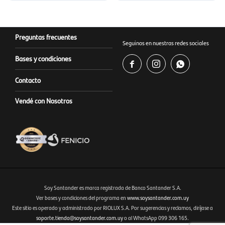
Preguntas frecuentes
Seguinos en nuestras redes sociales
Bases y condiciones



Contacto
Vendé con Nosotros
Soy Santander es marca registrada de Banco Santander S.A.
Ver bases y condiciones del programa en
www.soysantander.com.uy
Este sitio es operado y administrado por RIOLUX S.A. Por sugerencias y reclamos, diríjase a
Fenicio eCommerce Uruguay
soporte.tienda@soysantander.com.uy
o al WhatsApp 099 306 165.