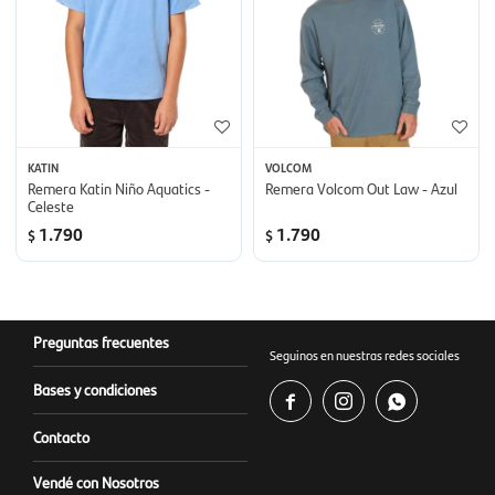
KATIN
VOLCOM
Remera Katin Niño Aquatics -
Remera Volcom Out Law - Azul
Celeste
1.790
1.790
$
$
Preguntas frecuentes
Seguinos en nuestras redes sociales
Bases y condiciones



Contacto
Vendé con Nosotros