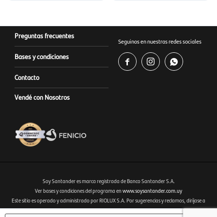
Preguntas frecuentes
Seguinos en nuestras redes sociales
Bases y condiciones



Contacto
Vendé con Nosotros
Soy Santander es marca registrada de Banco Santander S.A.
Ver bases y condiciones del programa en
www.soysantander.com.uy
Este sitio es operado y administrado por RIOLUX S.A. Por sugerencias y reclamos, diríjase a
Fenicio eCommerce Uruguay
soporte.tienda@soysantander.com.uy
o al WhatsApp 099 306 165.