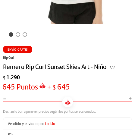
ENVÍO GRATIS
Rip Curl
Remera Rip Curl Sunset Skies Art - Niño
1.290
$
645
Puntos
+
645
$
-
+
Vendido y enviado por
La Isla