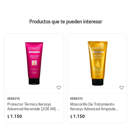
Productos que te pueden interesar
KERASYS
KERASYS
Protector Térmico Kerasys
Mascarilla De Tratamiento
Advanced Keramide (2O0 Ml) -
Kerasys Advanced Ampoule
Tratamiento Clínico De
Repair - Mascarilla
1.150
1.150
$
$
Protección Térmica
Nutritiva/Reconstructora (300
Ml)