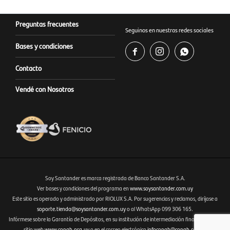
Preguntas frecuentes
Seguinos en nuestras redes sociales
Bases y condiciones



Contacto
Vendé con Nosotros
Soy Santander es marca registrada de Banco Santander S.A.
Ver bases y condiciones del programa en
www.soysantander.com.uy
Este sitio es operado y administrado por RIOLUX S.A. Por sugerencias y reclamos, diríjase a
Fenicio eCommerce Uruguay
soporte.tienda@soysantander.com.uy
o al WhatsApp 099 306 165.
Infórmese sobre la Garantía de Depósitos, en su institución de intermediación financiera, en el
sitio web
www.copab.org.uy
o en el correo electrónico
infocopab@copab.org.uy