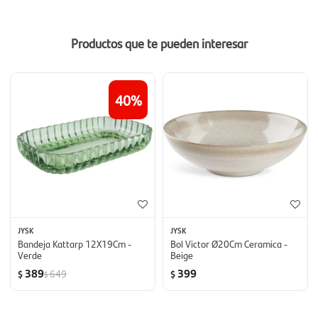
Productos que te pueden interesar
40
JYSK
JYSK
Bandeja Kattarp 12X19Cm -
Bol Victor Ø20Cm Ceramica -
Verde
Beige
389
399
649
$
$
$