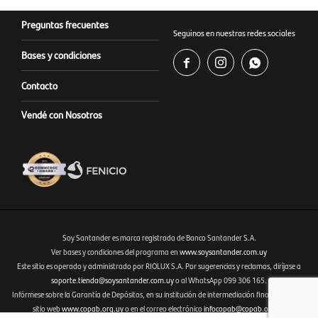
Preguntas frecuentes
Seguinos en nuestras redes sociales
Bases y condiciones



Contacto
Vendé con Nosotros
Soy Santander es marca registrada de Banco Santander S.A.
Ver bases y condiciones del programa en
www.soysantander.com.uy
Este sitio es operado y administrado por RIOLUX S.A. Por sugerencias y reclamos, diríjase a
Fenicio eCommerce Uruguay
soporte.tienda@soysantander.com.uy
o al WhatsApp 099 306 165.
Infórmese sobre la Garantía de Depósitos, en su institución de intermediación financiera, en el
sitio web
www.copab.org.uy
o en el correo electrónico
infocopab@copab.org.uy