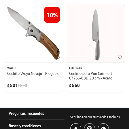
10
WAYU
CUISINART
Cuchillo Wayu Navaja - Plegable
Cuchillo para Pan Cuisinart
C77SS-8BD 20 cm - Acero
801
860
890
$
$
$
Preguntas frecuentes
Seguinos en nuestras redes sociales
Bases y condiciones


