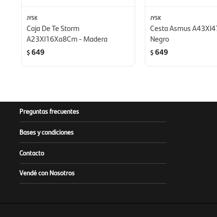
JYSK
JYSK
Caja De Te Storm
Cesta Asmus A43Xl
A23Xl16Xa8Cm - Madera
Negro
649
649
$
$
Preguntas frecuentes
Bases y condiciones
Contacto
Vendé con Nosotros