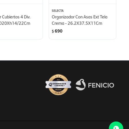
SELECTA
SE
 Cubiertos 4 Div.
Organizador Con Asas Ext Tela
C
- D20Xh14/22Cm
Crema - 26.2X37.5X11Cm
2
Gr
690
$
$
Fenicio eCommerce Uruguay