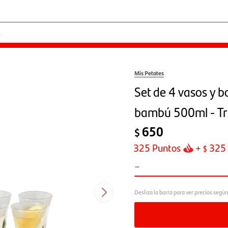
Mis Petates
Set de 4 vasos y b
bambú 500ml - Tr
650
$
325
Puntos
+
325
$
-