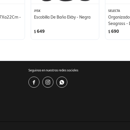
JYSK
SELECTA
47Xa22Cm -
Escobilla De Baño Ekby - Negra
Organizador
Seagrass 
649
690
$
$
Seguinos en nuestras redes sociales


