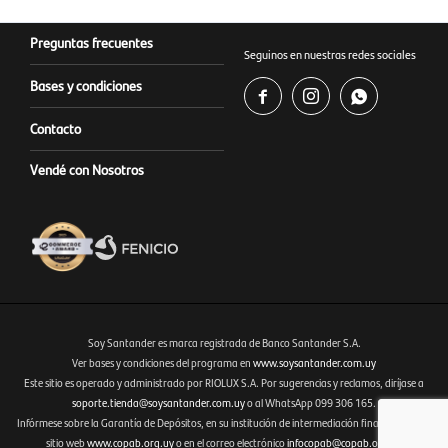
Preguntas frecuentes
Seguinos en nuestras redes sociales
Bases y condiciones



Contacto
Vendé con Nosotros
Soy Santander es marca registrada de Banco Santander S.A.
Ver bases y condiciones del programa en
www.soysantander.com.uy
Este sitio es operado y administrado por RIOLUX S.A. Por sugerencias y reclamos, diríjase a
Fenicio eCommerce Uruguay
soporte.tienda@soysantander.com.uy
o al WhatsApp 099 306 165.
Infórmese sobre la Garantía de Depósitos, en su institución de intermediación financiera, en el
sitio web
www.copab.org.uy
o en el correo electrónico
infocopab@copab.org.uy