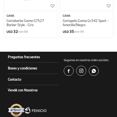
GAMA
GAMA
Cortabarba Gama GT527
Cortapelo Gama Gc542 Sport -
Barber Style - Gris
Amarillo/Negro
32
35
36
39
USD
USD
USD
USD
Preguntas frecuentes
Seguinos en nuestras redes sociales
Bases y condiciones



Contacto
Vendé con Nosotros