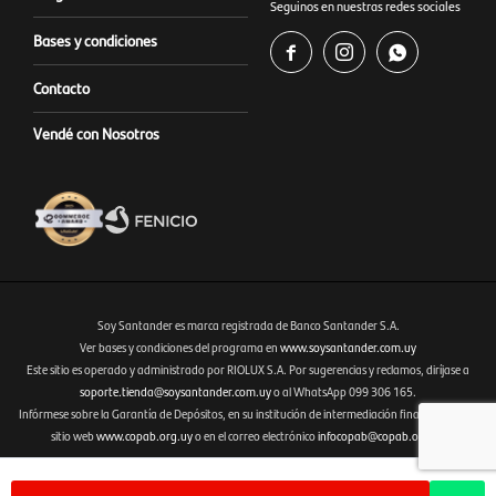
Seguinos en nuestras redes sociales
Bases y condiciones



Contacto
Vendé con Nosotros
Soy Santander es marca registrada de Banco Santander S.A.
Ver bases y condiciones del programa en
www.soysantander.com.uy
Este sitio es operado y administrado por RIOLUX S.A. Por sugerencias y reclamos, diríjase a
Fenicio eCommerce Uruguay
soporte.tienda@soysantander.com.uy
o al WhatsApp 099 306 165.
Infórmese sobre la Garantía de Depósitos, en su institución de intermediación financiera, en el
sitio web
www.copab.org.uy
o en el correo electrónico
infocopab@copab.org.uy