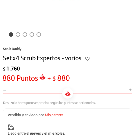
Scrub Daddy
Set x4 Scrub Expertos - varios
1.760
$
880
Puntos
+
880
$
-
+
Vendido y enviado por
Mis petates
Llega entre el
jueves y el miércoles
.