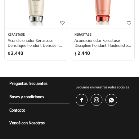
KERASTASE
KERASTASE
Acondicionador Kerastase
Acondicionador Kerastase
Densifique Fondant Densité -
Discipline Fondant Fluidealiste -
200 ml
200 ml
2.440
2.440
$
$
Preguntas frecuentes
Seguinos en nuestras redes sociales
Bases y condiciones



Contacto
Vendé con Nosotros