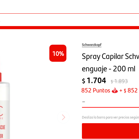
Schwarzkopf
10
Spray Capilar Sch
enguaje - 200 ml
1.704
$
1.893
$
852
Puntos
+
852
$
-