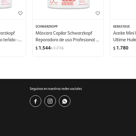
SCHWARZKOPF
KERASTASE
warzkopf
Máscara Capilar Schwarzkopf
Aceite Mini 
o teñido -
Reparadora de uso Profesional -
Ultime Huile
200 ml
1.544
1.780
1.716
$
$
$
Seguinos en nuestras redes sociales


