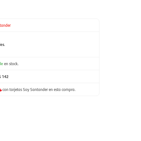
tander
les
.
le
en stock.
$ 142
con tarjetas Soy Santander en esta compra.