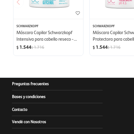
SCHWARZKOPF
SCHWARZKOPF
Máscara Capilar Schwarzkopf
Máscara Capilar Sch
Intensiva para cabello reseco -
Protectora para cabell
200 ml
200 ml
1.544
1.544
1.716
1.716
$
$
$
$
Preguntas frecuentes
Bases y condiciones
Contacto
Vendé con Nosotros