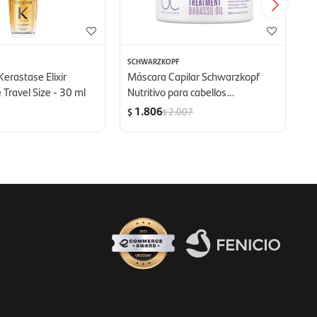
SCHWARZKOPF
S
Kerastase Elixir
Máscara Capilar Schwarzkopf
S
 Travel Size - 30 ml
Nutritivo para cabellos
S
encrespado - 200 ml
1.806
2.007
$
$
$