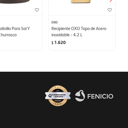
OXO
MI
inillo Para Sal Y
Recipiente OXO Tapa de Acero
Ca
Churrasco
inoxidable - 4.2 L
m
1.620
$
$