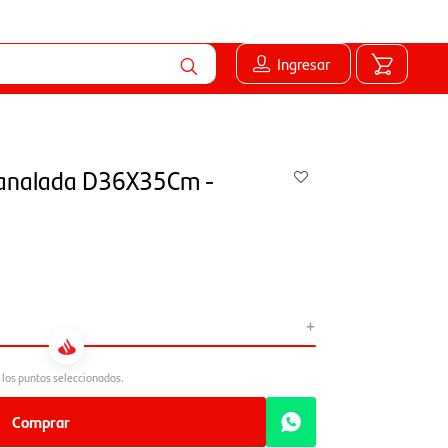
Ingresar
canalada D36X35Cm -
+
Comprar