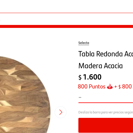
Selecta
Tabla Redonda A
Madera Acacia
1.600
$
800
Puntos
+
800
$
-