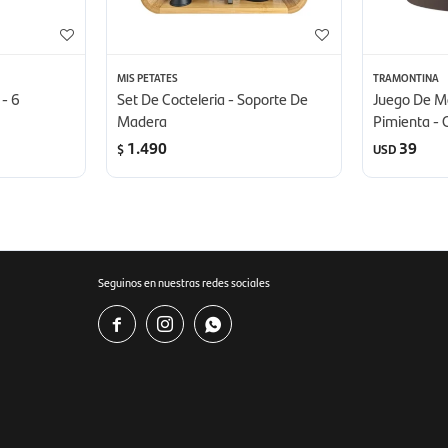
MIS PETATES
TRAMONTINA
- 6
Set De Cocteleria - Soporte De
Juego De Mol
Madera
Pimienta - 
1.490
39
$
USD
Seguinos en nuestras redes sociales


