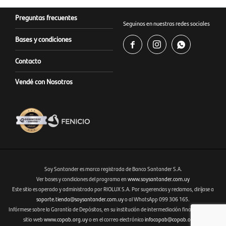
Preguntas frecuentes
Seguinos en nuestras redes sociales
Bases y condiciones



Contacto
Vendé con Nosotros
Soy Santander es marca registrada de Banco Santander S.A.
Ver bases y condiciones del programa en
www.soysantander.com.uy
Este sitio es operado y administrado por RIOLUX S.A. Por sugerencias y reclamos, diríjase a
Fenicio eCommerce Uruguay
soporte.tienda@soysantander.com.uy
o al WhatsApp 099 306 165.
Infórmese sobre la Garantía de Depósitos, en su institución de intermediación financiera, en el
sitio web
www.copab.org.uy
o en el correo electrónico
infocopab@copab.org.uy