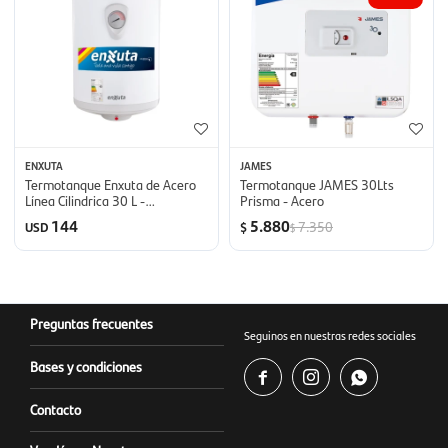
ENXUTA
JAMES
Termotanque Enxuta de Acero
Termotanque JAMES 30Lts
Línea Cilindrica 30 L -
Prisma - Acero
TENX1130-1
144
5.880
7.350
USD
$
$
Preguntas frecuentes
Seguinos en nuestras redes sociales
Bases y condiciones



Contacto