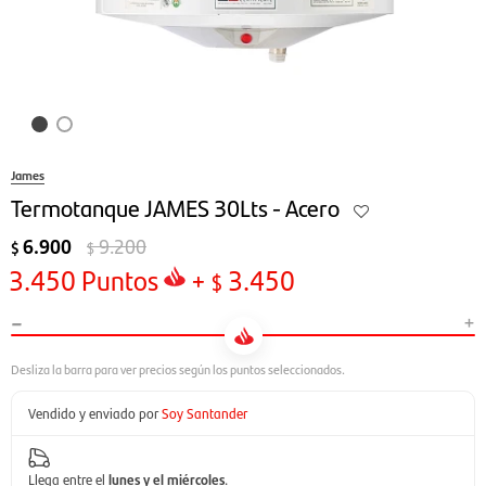
James
Termotanque JAMES 30Lts - Acero
6.900
9.200
$
$
3.450
Puntos
+
3.450
$
-
+
Vendido y enviado por
Soy Santander
Llega entre el
lunes y el miércoles
.