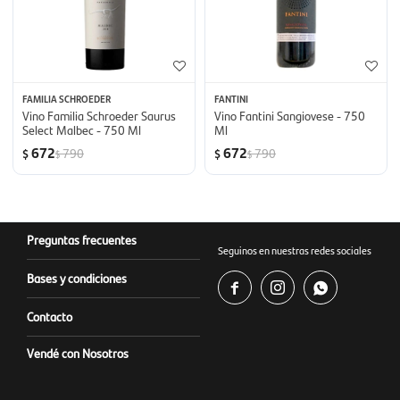
FAMILIA SCHROEDER
FANTINI
Vino Familia Schroeder Saurus
Vino Fantini Sangiovese - 750
Select Malbec - 750 Ml
Ml
672
672
790
790
$
$
$
$
Preguntas frecuentes
Seguinos en nuestras redes sociales
Bases y condiciones



Contacto
Vendé con Nosotros