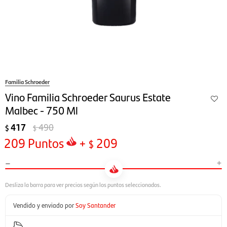
Familia Schroeder
Vino Familia Schroeder Saurus Estate
Malbec - 750 Ml
417
490
$
$
209
Puntos
+
209
$
-
+
Vendido y enviado por
Soy Santander