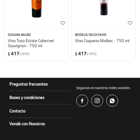
SUSANA BALBO
BODEGA YACOCHUYA
Vino Toso Estate Cabernet
Vino Coquena Malbec - 750 ml
Sauvignon - 750 ml
417
417
490
490
$
$
$
$
Preguntas frecuentes
Seguinos en nuestras redes sociales
Bases y condiciones



Contacto
Vendé con Nosotros