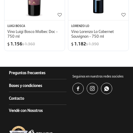
LUIGI BOSCA
LORENZO LO
Vino Luigi Bosca Malbec Doc -
Vino Lorenzo Lo Cabernet
750 ml
Sauvignon - 750 ml
1.156
1.182
1.360
1.390
$
$
$
$
Preguntas frecuentes
Seguinos en nuestras redes sociales
Bases y condiciones



Contacto
Vendé con Nosotros