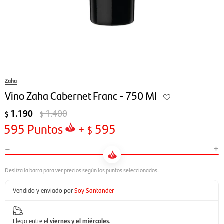
Zaha
Vino Zaha Cabernet Franc - 750 Ml
1.190
1.400
$
$
595
Puntos
+
595
$
-
+
Vendido y enviado por
Soy Santander
Llega entre el
viernes y el miércoles
.