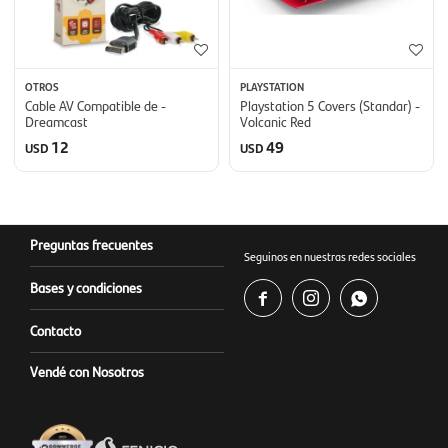
OTROS
PLAYSTATION
Cable AV Compatible de -
Playstation 5 Covers (Standar) -
Dreamcast
Volcanic Red
12
49
USD
USD
Preguntas frecuentes
Seguinos en nuestras redes sociales
Bases y condiciones



Contacto
Vendé con Nosotros