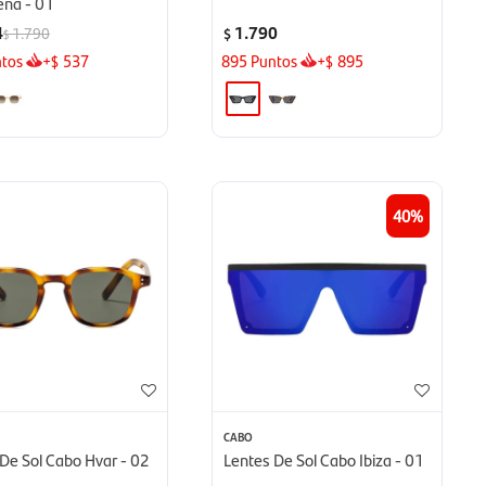
ena - 01
4
1.790
1.790
$
$
tos
+
537
895
Puntos
+
895
$
$
40
CABO
De Sol Cabo Hvar - 02
Lentes De Sol Cabo Ibiza - 01