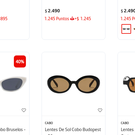
2.490
2.49
$
$
895
1.245
Puntos
+
1.245
1.245
P
$
40
CABO
CABO
abo Bruselas -
Lentes De Sol Cabo Budapest
Lentes