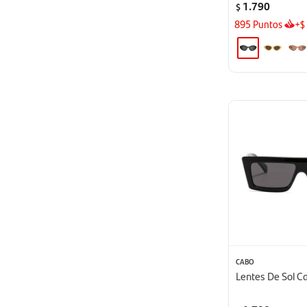
1.790
$
895
Puntos
+
$
CABO
Lentes De Sol Ca