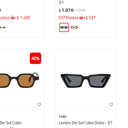
01
0
1.074
1.790
$
$
untos
+
1.245
537
Puntos
+
537
$
$
40
CABO
 De Sol Cabo
Lentes De Sol Cabo Doha - 01