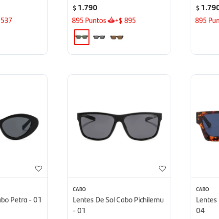
1.790
1.79
$
$
537
895
Puntos
+
895
895
Pun
$
CABO
CABO
abo Petra - 01
Lentes De Sol Cabo Pichilemu
Lentes 
- 01
04