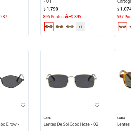
- 01
Cartag
1.790
1.07
$
$
537
895
Puntos
+
895
537
Pun
$
+1
CABO
CABO
abo Elrow -
Lentes De Sol Cabo Haze - 02
Lentes 