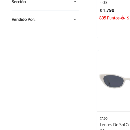
Sección
- 03
1.790
$
895
Puntos
+
$
Vendido Por:
CABO
Lentes De Sol C