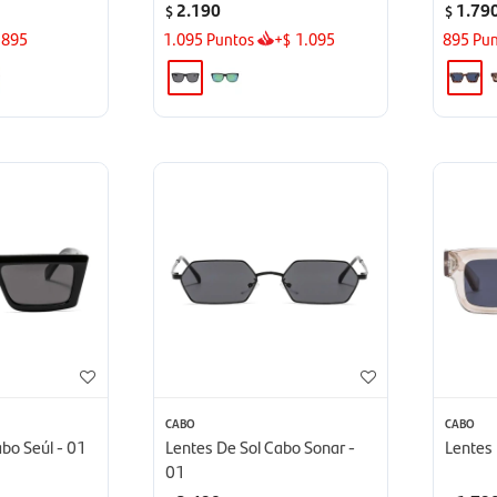
2.190
1.79
$
$
895
1.095
Puntos
+
1.095
895
Pun
$
CABO
CABO
bo Seúl - 01
Lentes De Sol Cabo Sonar -
Lentes 
01