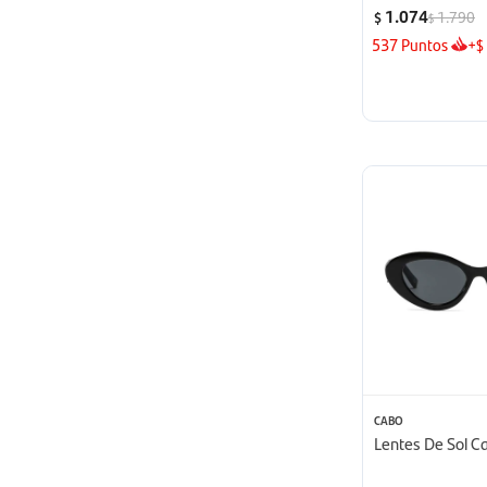
1.074
1.790
$
$
537
Puntos
+
$
CABO
Lentes De Sol C