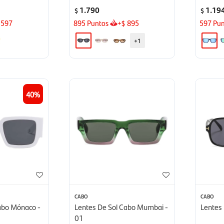
1.790
1.19
$
$
597
895
Puntos
+
895
597
Pun
$
+1
40
CABO
CABO
abo Mónaco -
Lentes De Sol Cabo Mumbai -
Lentes 
01