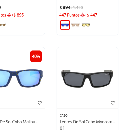
0
894
1.490
$
$
tos
+
895
447
Puntos
+
447
$
$
40
CABO
De Sol Cabo Malibú -
Lentes De Sol Cabo Máncora -
01