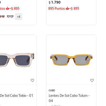
0
1.790
$
tos
+
895
895
Puntos
+
895
$
$
+5
CABO
De Sol Cabo Tokio - 01
Lentes De Sol Cabo Tulum -
04