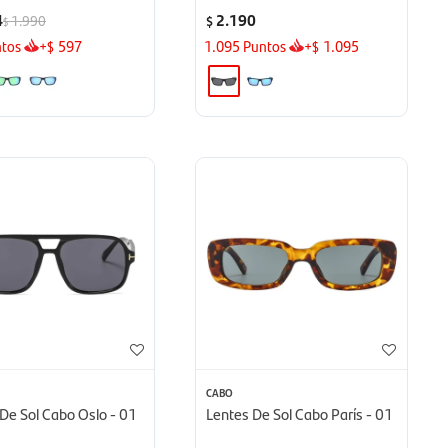
4
2.190
1.990
$
$
tos
+
597
1.095
Puntos
+
1.095
$
$
CABO
De Sol Cabo Oslo - 01
Lentes De Sol Cabo París - 01