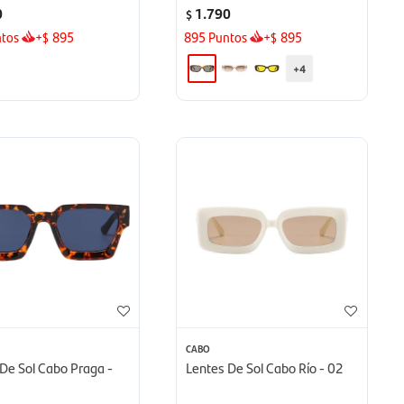
0
1.790
$
tos
+
895
895
Puntos
+
895
$
$
+4
CABO
De Sol Cabo Praga -
Lentes De Sol Cabo Río - 02