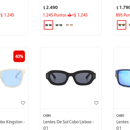
2.490
1.79
$
$
+
1.245
1.245
Puntos
+
1.245
895
Pun
$
$
40
CABO
CABO
abo Kingston -
Lentes De Sol Cabo Lisboa -
Lentes 
01
01