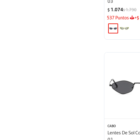
03
1.074
1.790
$
$
537
Puntos
+
$
CABO
Lentes De Sol C
01