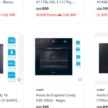
- Blanco
4117BL10G-S 11/7Kg -
474SB7
Silver
899
59
USD
USD
+
349
18.650
Puntos
+
449
12.426
USD
USD
CANDY
CANDY
dy 16
Horno de Empotrar Candy
Anafe 
ter CF 6D4F0A
FIDC N502 - Negro
CTP634
399
69
USD
USD