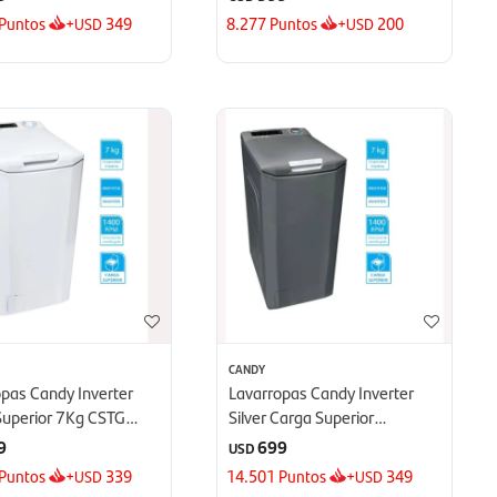
Puntos
+
349
8.277
Puntos
+
200
USD
USD
CANDY
opas Candy Inverter
Lavarropas Candy Inverter
Superior 7Kg CSTG
Silver Carga Superior
1-S - Blanco
7KgCSTG 47TMRE/1-S -
9
699
USD
Silver
Puntos
+
339
14.501
Puntos
+
349
USD
USD