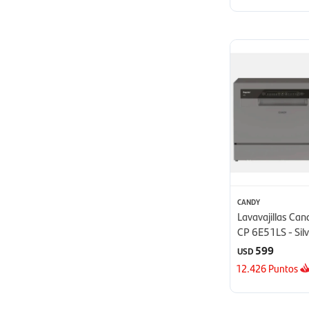
CANDY
Lavavajillas Can
CP 6E51LS - Sil
599
USD
12.426
Puntos