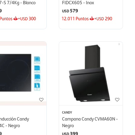
-S 7/4Kg - Blanco
FIDCX605 - Inox
9
579
USD
Puntos
+
300
12.011
Puntos
+
290
USD
USD
CANDY
Inducción Candy
Campana Candy CVMA60N -
C - Negro
Negro
9
399
USD