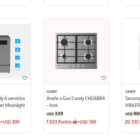
CANDY
CANDY
dy 6 servicios
Anafe a Gas Candy CHG6BRX
Secarr
ver Moonlight
- Inox
H9A3Te
Blanco
339
96
USD
USD
+
300
7.033
Puntos
+
169
20.102
USD
USD