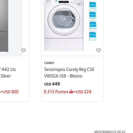
CANDY
 442 Lts
Secarropas Candy 8kg CSE
Silver
V8DGX-ISR - Blanco
449
USD
+
600
9.315
Puntos
+
224
USD
USD
MOSTRANDO
22
DE
22