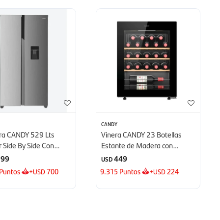
CANDY
ra CANDY 529 Lts
Vinera CANDY 23 Botellas
r Side By Side Con
Estante de Madera con
ador - Inox
Control a Distancia - Negro
399
449
USD
Puntos
+
700
9.315
Puntos
+
224
USD
USD