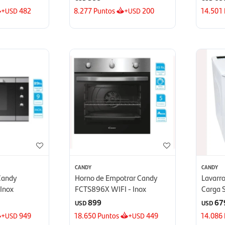
+
482
8.277
Puntos
+
200
14.501
USD
USD
CANDY
CANDY
 Candy
Horno de Empotrar Candy
Lavarr
Inox
FCTS896X WIFI - Inox
Carga 
47TME/
899
67
USD
USD
+
949
18.650
Puntos
+
449
14.086
USD
USD