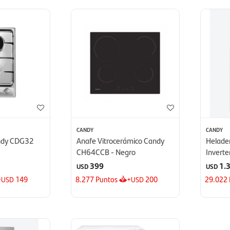
CANDY
CANDY
ndy CDG32
Anafe Vitrocerámico Candy
Helade
CH64CCB - Negro
Inverte
Dispens
399
1.
USD
USD
+
149
8.277
Puntos
+
200
29.022
USD
USD