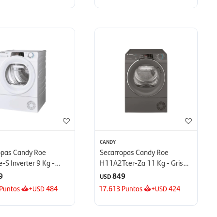
CANDY
opas Candy Roe
Secarropas Candy Roe
-S Inverter 9 Kg -
H11A2Tcer-Za 11 Kg - Gris
Oscuro
9
849
USD
Puntos
+
484
17.613
Puntos
+
424
USD
USD