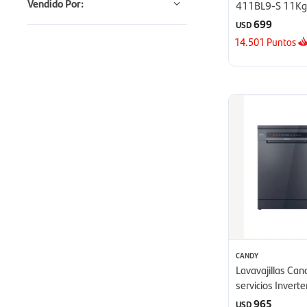
Vendido Por:
411BL9-S 11Kg 
699
USD
14.501
Puntos
CANDY
Lavavajillas Can
servicios Inver
- Antracita
965
USD