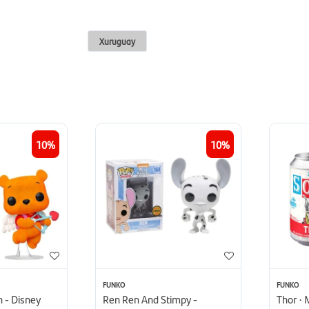
Xuruguay
10
10
FUNKO
FUNKO
 - Disney
Ren Ren And Stimpy -
Thor · 