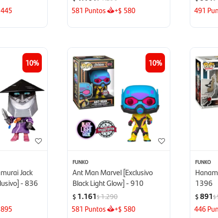
445
581
Puntos
+
580
491
Pun
$
10
10
FUNKO
FUNKO
murai Jack
Ant Man Marvel [Exclusivo
Hanami 
usivo] - 836
Black Light Glow] - 910
1396
1.161
891
1.290
$
$
$
$
895
581
Puntos
+
580
446
Pun
$