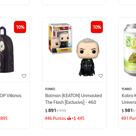
10
10
FUNKO
FUNKO
OP Villanos
Batman (KEATON) Unmasked
Kobra 
The Flash [Exclusivo] - 460
Univers
891
981
990
$
$
$
$
895
446
Puntos
+
445
491
Pun
$