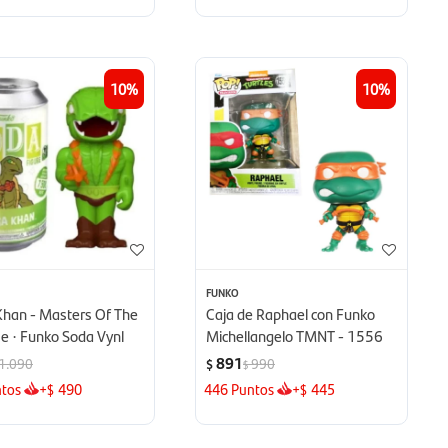
10
10
FUNKO
Khan - Masters Of The
Caja de Raphael con Funko
e · Funko Soda Vynl
Michellangelo TMNT - 1556
891
1.090
990
$
$
tos
+
490
446
Puntos
+
445
$
$