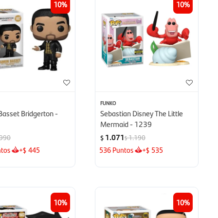
10
10
FUNKO
asset Bridgerton -
Sebastian Disney The Little
Mermaid - 1239
1.071
990
1.190
$
$
tos
+
445
536
Puntos
+
535
$
$
10
10