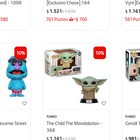
cked) - 1008
[Exclusivo Chase] 164
Vynl [E
1.521
1.16
1.690
$
$
$
580
761
Puntos
+
760
581
Pun
$
10
10
FUNKO
FUNKO
Sesame Street
The Child The Mandalorian -
Geralt
368
1.161
981
1.290
$
$
$
$