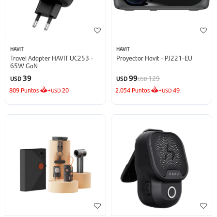
HAVIT
HAVIT
Travel Adapter HAVIT UC253 -
Proyector Havit - PJ221-EU
65W GaN
39
99
129
USD
USD
USD
809
Puntos
+
20
2.054
Puntos
+
49
USD
USD