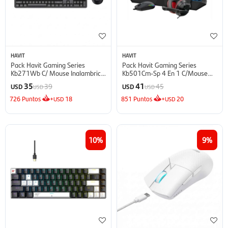
HAVIT
HAVIT
Pack Havit Gaming Series
Pack Havit Gaming Series
Kb271Wb C/ Mouse Inalambrico
Kb501Cm-Sp 4 En 1 C/Mouse
Y Teclado Usb - Negro Y Gris
Teclado Español Auriculares Y
35
41
39
45
USD
USD
USD
USD
Mousepad - Negro
726
Puntos
+
18
851
Puntos
+
20
USD
USD
10
9