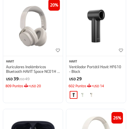
20
HAVIT
HAVIT
Auriculares Inalámbricos
Ventilador Portátil Havit HF610
Bluetooth HAVIT Space NC01H -
- Black
Gray
39
29
49
USD
USD
USD
809
Puntos
+
20
602
Puntos
+
14
USD
USD
26