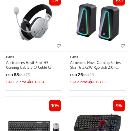
HAVIT
HAVIT
Auriculares Havit Fuxi-H3
Altavoces Havit Gaming Series
Gaming Usb 3.5 C/ Cable C/
Sk216 3X2W Rgb Usb 2.0 -
Microfono Bluetooth - Negro
Negro
68
26
75
29
USD
USD
USD
USD
1.411
Puntos
+
34
539
Puntos
+
13
USD
USD
10
9