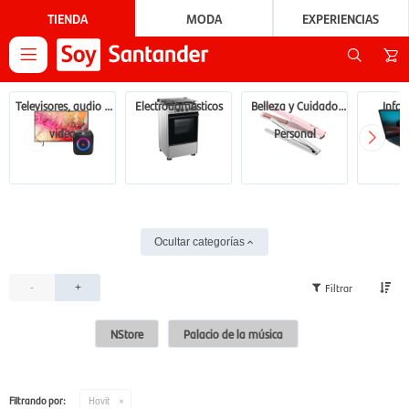
TIENDA
MODA
EXPERIENCIAS

Televisores, audio y
Electrodomésticos
Belleza y Cuidado
Infor
video
Personal
Ocultar categorías
-
+
NStore
Palacio de la música
Filtrando por:
Havit