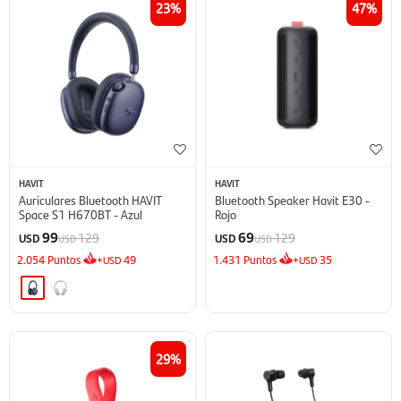
23
47
HAVIT
HAVIT
Auriculares Bluetooth HAVIT
Bluetooth Speaker Havit E30 -
Space S1 H670BT - Azul
Rojo
99
69
129
129
USD
USD
USD
USD
2.054
Puntos
+
49
1.431
Puntos
+
35
USD
USD
29