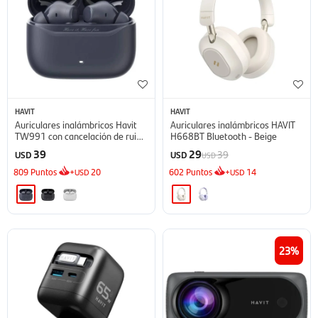
HAVIT
HAVIT
Auriculares inalámbricos Havit
Auriculares inalámbricos HAVIT
TW991 con cancelación de ruido
H668BT Bluetooth - Beige
- Blue
39
29
39
USD
USD
USD
809
Puntos
+
20
602
Puntos
+
14
USD
USD
23