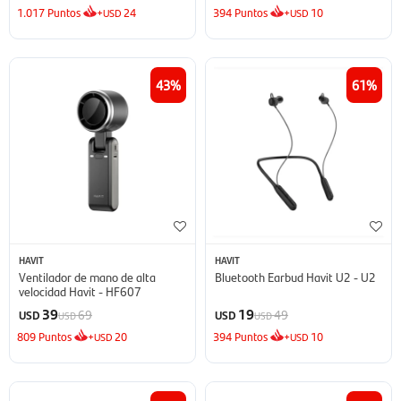
1.017
Puntos
+
24
394
Puntos
+
10
USD
USD
43
61
HAVIT
HAVIT
Ventilador de mano de alta
Bluetooth Earbud Havit U2 - U2
velocidad Havit - HF607
39
19
69
49
USD
USD
USD
USD
809
Puntos
+
20
394
Puntos
+
10
USD
USD