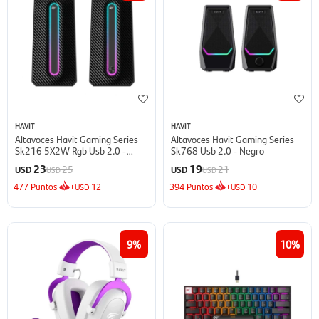
HAVIT
HAVIT
Altavoces Havit Gaming Series
Altavoces Havit Gaming Series
Sk216 5X2W Rgb Usb 2.0 -
Sk768 Usb 2.0 - Negro
Negro
23
19
25
21
USD
USD
USD
USD
477
Puntos
+
12
394
Puntos
+
10
USD
USD
9
10