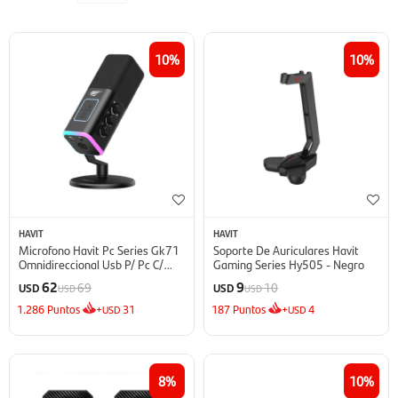
10
10
HAVIT
HAVIT
Microfono Havit Pc Series Gk71
Soporte De Auriculares Havit
Omnidireccional Usb P/ Pc C/
Gaming Series Hy505 - Negro
Cancelacion De Ruido Y Mute -
62
9
69
10
USD
USD
USD
USD
Negro
1.286
Puntos
+
31
187
Puntos
+
4
USD
USD
8
10