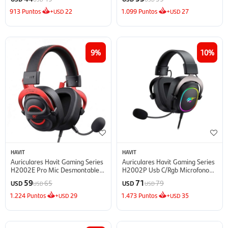
C/Cable - Negro
913
Puntos
+
22
1.099
Puntos
+
27
USD
USD
9
10
HAVIT
HAVIT
Auriculares Havit Gaming Series
Auriculares Havit Gaming Series
H2002E Pro Mic Desmontable
H2002P Usb C/Rgb Microfono
Banda Ajustable C/Cable - Negro
Externo - Negro
59
71
65
79
USD
USD
USD
USD
Y Rojo
1.224
Puntos
+
29
1.473
Puntos
+
35
USD
USD