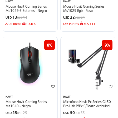
HAVIT
HAVIT
Mouse Havit Gaming Series
Mouse Havit Gaming Series
Ms1029 6 Botones - Negro
Ms1029 Rgb - Rosa
13
22
14
24
USD
USD
USD
USD
270
Puntos
+
6
456
Puntos
+
11
USD
USD
8
9
HAVIT
HAVIT
Mouse Havit Gaming Series
Microfono Havit Pc Series Gk50
Ms1040 - Negro
Pro Usb P/Pc C/Brazo Articulado
- Negro
23
50
25
55
USD
USD
USD
USD