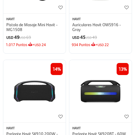
HAVIT
HAVIT
Pistola de Masaje Mini Havit -
Auriculares Havit OWS916 -
MG1508
Gray
49
45
69
49
USD
USD
USD
USD
1.017
Puntos
+
24
934
Puntos
+
22
USD
USD
14
13
HAVIT
HAVIT
Parlante Havit SK910 200W -
Parlante Havit SK920BT - 60W