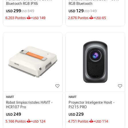
Bluetooth RGB IPX6
RGB Bluetooth
299
129
349
149
USD
USD
USD
USD
6.203
Puntos
+
149
2.676
Puntos
+
65
USD
USD
HAVIT
HAVIT
Robot limpiacristales HAVIT -
Proyector Inteligente Havit -
HCR107 Pro
PJ215 PRO
249
229
USD
USD
5.166
Puntos
+
124
4.751
Puntos
+
114
USD
USD