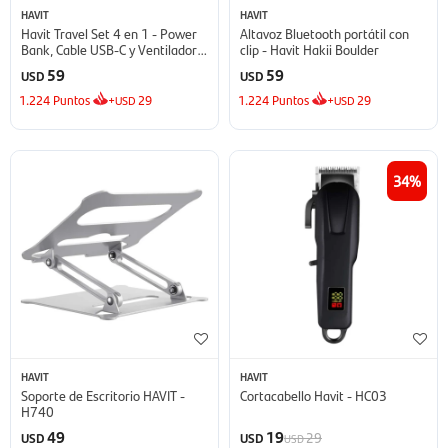
HAVIT
HAVIT
Havit Travel Set 4 en 1 - Power
Altavoz Bluetooth portátil con
Bank, Cable USB-C y Ventilador
clip - Havit Hakii Boulder
Portátil
59
59
USD
USD
1.224
Puntos
+
29
1.224
Puntos
+
29
USD
USD
34
HAVIT
HAVIT
Soporte de Escritorio HAVIT -
Cortacabello Havit - HC03
H740
49
19
29
USD
USD
USD