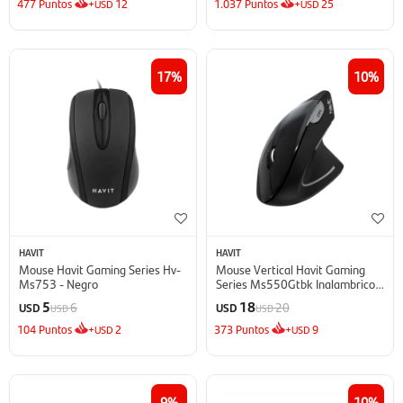
477
Puntos
+
12
1.037
Puntos
+
25
USD
USD
17
10
HAVIT
HAVIT
Mouse Havit Gaming Series Hv-
Mouse Vertical Havit Gaming
Ms753 - Negro
Series Ms550Gtbk Inalambrico -
Negro
5
18
6
20
USD
USD
USD
USD
104
Puntos
+
2
373
Puntos
+
9
USD
USD
9
10