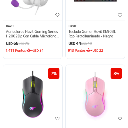
HAVIT
HAVIT
Auriculares Havit Gaming Series
Teclado Gamer Havit Kb903L
H2002Dp Con Cable Microfono
Rgb Retroiluminado - Negro
Desmontable - Rosa
68
44
75
49
USD
USD
USD
USD
1.411
Puntos
+
34
913
Puntos
+
22
USD
USD
7
8