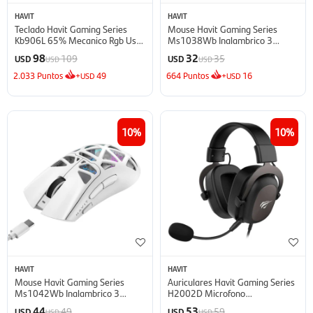
HAVIT
HAVIT
Teclado Havit Gaming Series
Mouse Havit Gaming Series
Kb906L 65% Mecanico Rgb Usb
Ms1038Wb Inalambrico 3
- Blanco Y Negro
Modos - Blanco
98
32
109
35
USD
USD
USD
USD
2.033
Puntos
+
49
664
Puntos
+
16
USD
USD
10
10
HAVIT
HAVIT
Mouse Havit Gaming Series
Auriculares Havit Gaming Series
Ms1042Wb Inalambrico 3
H2002D Microfono
Modos - Blanco
Desmontable Banda Ajustable
44
53
49
59
USD
USD
USD
USD