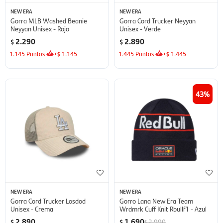
NEW ERA
NEW ERA
Gorra MLB Washed Beanie
Gorra Cord Trucker Neyyan
Neyyan Unisex - Rojo
Unisex - Verde
2.290
2.890
$
$
1.145
Puntos
+
1.145
1.445
Puntos
+
1.445
$
$
43
NEW ERA
NEW ERA
Gorra Cord Trucker Losdod
Gorro Lana New Era Team
Unisex - Crema
Wrdmrk Cuff Knit Rbullf1 - Azul
2.890
1.690
2.990
$
$
$