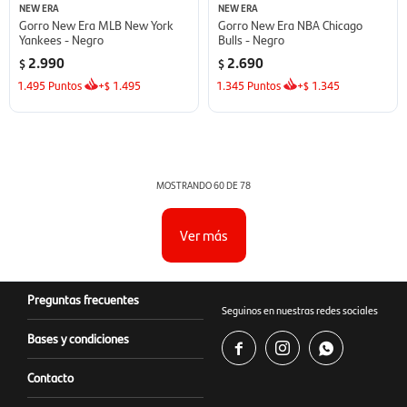
NEW ERA
NEW ERA
Gorro New Era MLB New York
Gorro New Era NBA Chicago
Yankees - Negro
Bulls - Negro
2.990
2.690
$
$
1.495
Puntos
+
1.495
1.345
Puntos
+
1.345
$
$
MOSTRANDO
60
DE
78
Ver más
Preguntas frecuentes
Seguinos en nuestras redes sociales
Bases y condiciones



Contacto