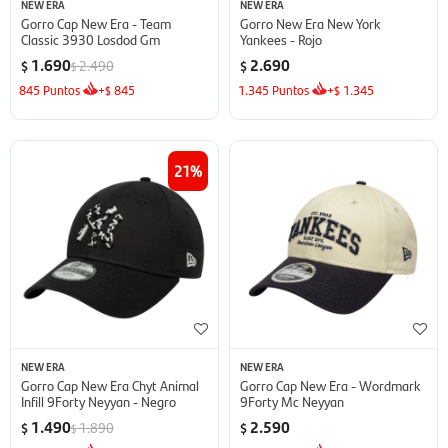
NEW ERA
NEW ERA
Gorro Cap New Era - Team
Gorro New Era New York
Classic 3930 Losdod Gm
Yankees - Rojo
1.690
2.690
2.490
$
$
$
845
Puntos
+
845
1.345
Puntos
+
1.345
$
$
21
NEW ERA
NEW ERA
Gorro Cap New Era Chyt Animal
Gorro Cap New Era - Wordmark
Infill 9Forty Neyyan - Negro
9Forty Mc Neyyan
1.490
2.590
1.890
$
$
$