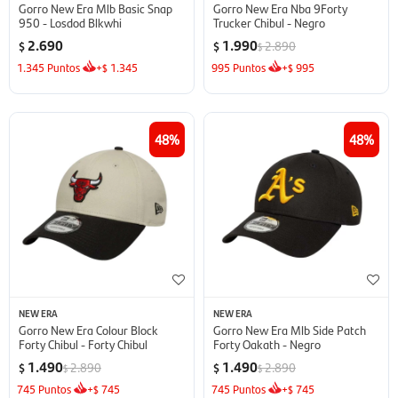
Gorro New Era Mlb Basic Snap
Gorro New Era Nba 9Forty
950 - Losdod Blkwhi
Trucker Chibul - Negro
2.690
1.990
2.890
$
$
$
1.345
Puntos
+
1.345
995
Puntos
+
995
$
$
48
48
NEW ERA
NEW ERA
Gorro New Era Colour Block
Gorro New Era Mlb Side Patch
Forty Chibul - Forty Chibul
Forty Oakath - Negro
1.490
1.490
2.890
2.890
$
$
$
$
745
Puntos
+
745
745
Puntos
+
745
$
$