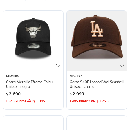
NEW ERA
NEW ERA
Gorra Metallic Eframe Chibul
Gorra 940F Losdod Wal Seashell
Unisex - negro
Unisex - crema
2.690
2.990
$
$
1.345
Puntos
+
1.345
1.495
Puntos
+
1.495
$
$