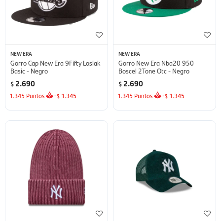
NEW ERA
NEW ERA
Gorro Cap New Era 9Fifty Loslak
Gorro New Era Nba20 950
Basic - Negro
Boscel 2Tone Otc - Negro
2.690
2.690
$
$
1.345
Puntos
+
1.345
1.345
Puntos
+
1.345
$
$