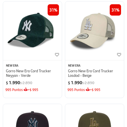
31
31
NEW ERA
NEW ERA
Gorro New Era Cord Trucker
Gorro New Era Cord Trucker
Neyyan - Verde
Losdod - Beige
1.990
1.990
2.890
2.890
$
$
$
$
995
Puntos
+
995
995
Puntos
+
995
$
$