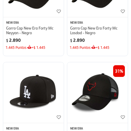
NEW ERA
NEW ERA
Gorro Cap New Era Forty Mc
Gorro Cap New Era Forty Mc
Neyyan - Negro
Losdod - Negro
2.890
2.890
$
$
1.445
Puntos
+
1.445
1.445
Puntos
+
1.445
$
$
31
NEW ERA
NEW ERA