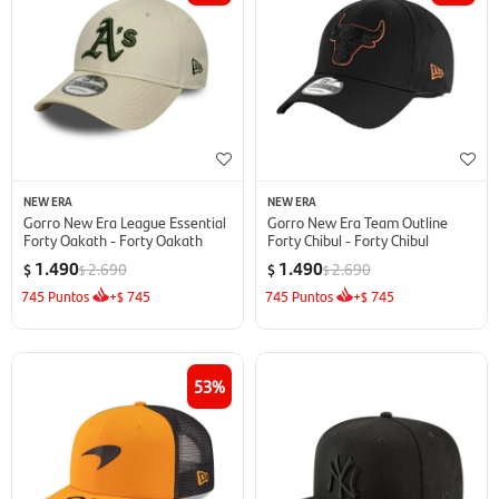
NEW ERA
NEW ERA
Gorro New Era League Essential
Gorro New Era Team Outline
Forty Oakath - Forty Oakath
Forty Chibul - Forty Chibul
1.490
1.490
2.690
2.690
$
$
$
$
745
Puntos
+
745
745
Puntos
+
745
$
$
53