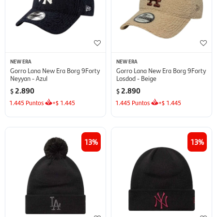
NEW ERA
NEW ERA
Gorro Lana New Era Borg 9Forty
Gorro Lana New Era Borg 9Forty
Neyyan - Azul
Losdod - Beige
2.890
2.890
$
$
1.445
Puntos
+
1.445
1.445
Puntos
+
1.445
$
$
13
13