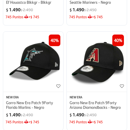
Ef Houastco Blkkgr - Blkkgr
Seattle Mariners - Negro
1.490
1.490
2.490
2.490
$
$
$
$
745
Puntos
+
745
745
Puntos
+
745
$
$
40
40
NEW ERA
NEW ERA
Gorro New Era Patch 9Forty
Gorro New Era Patch 9Forty
Florida Marlins - Negro
Arizona Diamondbacks - Negro
1.490
1.490
2.490
2.490
$
$
$
$
745
Puntos
+
745
745
Puntos
+
745
$
$