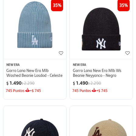
35
35
NEW ERA
NEW ERA
Gorro Lana New Era Mlb
Gorro Lana New Era Mlb Ws
Washed Beanie Losdod - Celeste
Beanie Neyyanco - Negro
1.490
1.490
2.290
2.290
$
$
$
$
745
Puntos
+
745
745
Puntos
+
745
$
$