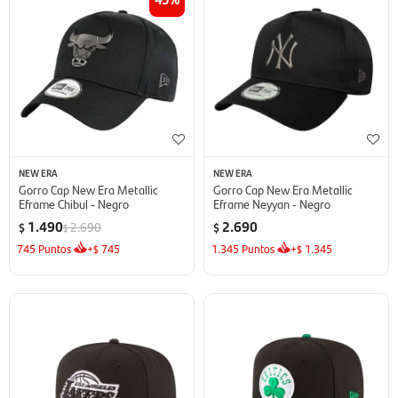
NEW ERA
NEW ERA
Gorro Cap New Era Metallic
Gorro Cap New Era Metallic
Eframe Chibul - Negro
Eframe Neyyan - Negro
1.490
2.690
2.690
$
$
$
745
Puntos
+
745
1.345
Puntos
+
1.345
$
$