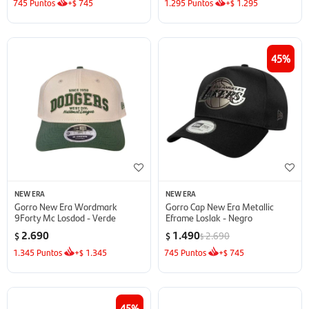
745
Puntos
+
745
1.295
Puntos
+
1.295
$
$
45
NEW ERA
NEW ERA
Gorro New Era Wordmark
Gorro Cap New Era Metallic
9Forty Mc Losdod - Verde
Eframe Loslak - Negro
2.690
1.490
2.690
$
$
$
1.345
Puntos
+
1.345
745
Puntos
+
745
$
$
45