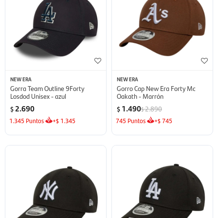
NEW ERA
NEW ERA
Gorra Team Outline 9Forty
Gorro Cap New Era Forty Mc
Losdod Unisex - azul
Oakath - Marrón
2.690
1.490
2.890
$
$
$
1.345
Puntos
+
1.345
745
Puntos
+
745
$
$