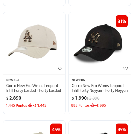
31
NEW ERA
NEW ERA
Gorro New Era Wmns Leopard
Gorro New Era Wmns Leopard
Infill Forty Losdod - Forty Losdod
Infill Forty Neyyan - Forty Neyyan
2.890
1.990
2.890
$
$
$
1.445
Puntos
+
1.445
995
Puntos
+
995
$
$
45
45