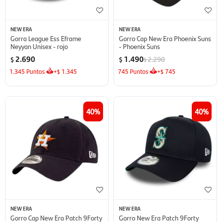
NEW ERA
NEW ERA
Gorra League Ess Eframe
Gorro Cap New Era Phoenix Suns
Neyyan Unisex - rojo
- Phoenix Suns
2.690
1.490
2.290
$
$
$
1.345
Puntos
+
1.345
745
Puntos
+
745
$
$
40
40
NEW ERA
NEW ERA
Gorro Cap New Era Patch 9Forty
Gorro New Era Patch 9Forty