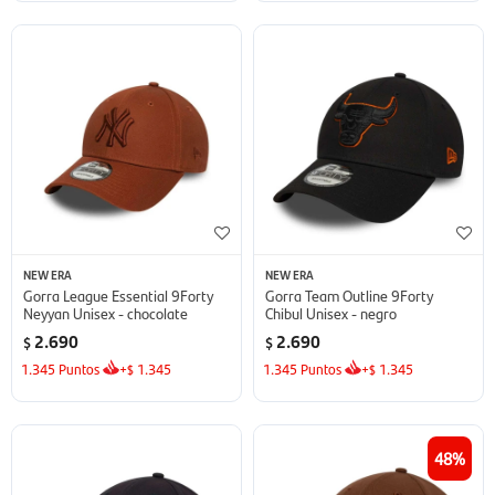
NEW ERA
NEW ERA
Gorra League Essential 9Forty
Gorra Team Outline 9Forty
Neyyan Unisex - chocolate
Chibul Unisex - negro
2.690
2.690
$
$
1.345
Puntos
+
1.345
1.345
Puntos
+
1.345
$
$
48