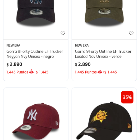
NEW ERA
NEW ERA
Gorra 9Forty Outline EF Trucker
Gorra 9Forty Outline EF Trucker
Neyyan Nvy Unisex - negro
Losdod Nov Unisex - verde
2.890
2.890
$
$
1.445
Puntos
+
1.445
1.445
Puntos
+
1.445
$
$
35