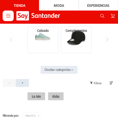
TIENDA
MODA
EXPERIENCIAS

Calzado
Complementos
Ocultar categorías
-
+
La Isla
Kicks
Filtrando por:
New Era