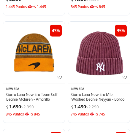
1.445
Puntos
+
1.445
845
Puntos
+
845
$
$
43
35
NEW ERA
NEW ERA
Gorro Lana New Era Team Cuff
Gorro Lana New Era Mlb
Beanie Mclaren - Amarillo
Washed Beanie Neyyan - Bordo
1.690
1.490
2.990
2.290
$
$
$
$
845
Puntos
+
845
745
Puntos
+
745
$
$