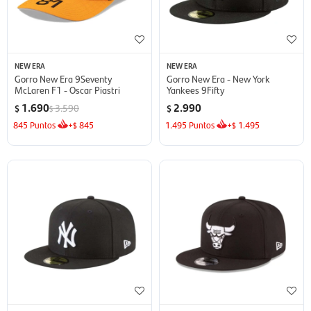
NEW ERA
NEW ERA
Gorro New Era 9Seventy
Gorro New Era - New York
McLaren F1 - Oscar Piastri
Yankees 9Fifty
1.690
2.990
3.590
$
$
$
845
Puntos
+
845
1.495
Puntos
+
1.495
$
$