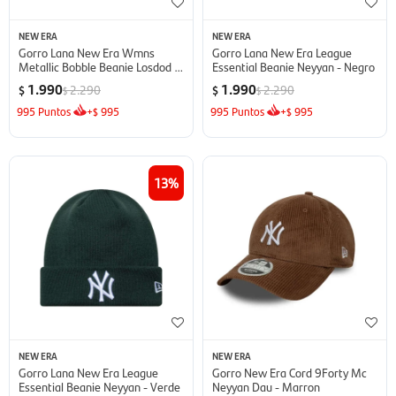
NEW ERA
NEW ERA
Gorro Lana New Era Wmns
Gorro Lana New Era League
Metallic Bobble Beanie Losdod -
Essential Beanie Neyyan - Negro
Negro
1.990
1.990
2.290
2.290
$
$
$
$
995
Puntos
+
995
995
Puntos
+
995
$
$
13
NEW ERA
NEW ERA
Gorro Lana New Era League
Gorro New Era Cord 9Forty Mc
Essential Beanie Neyyan - Verde
Neyyan Dau - Marron