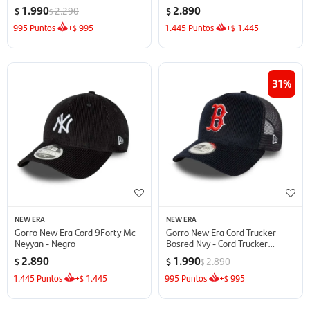
1.990
2.890
2.290
$
$
$
995
Puntos
+
995
1.445
Puntos
+
1.445
$
$
31
NEW ERA
NEW ERA
Gorro New Era Cord 9Forty Mc
Gorro New Era Cord Trucker
Neyyan - Negro
Bosred Nvy - Cord Trucker
Bosred Nvy
2.890
1.990
2.890
$
$
$
1.445
Puntos
+
1.445
995
Puntos
+
995
$
$