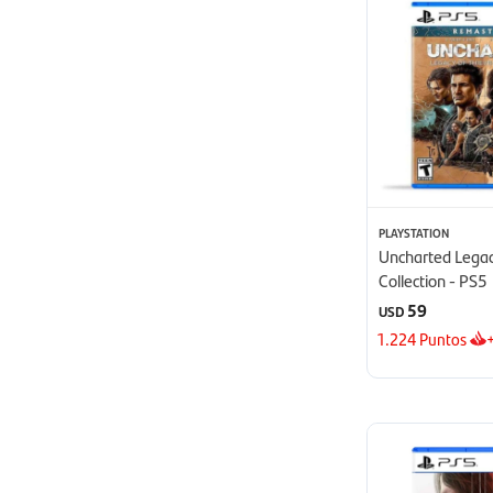
PLAYSTATION
Uncharted Legac
Collection - PS5
59
USD
1.224
Puntos