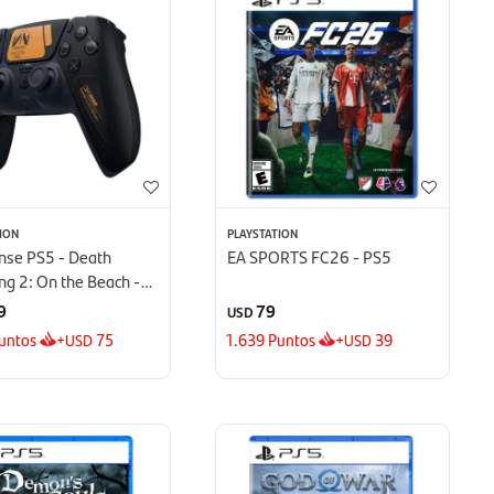
ION
PLAYSTATION
nse PS5 - Death
EA SPORTS FC26 - PS5
ng 2: On the Beach -
 Limitada
9
79
USD
untos
+
75
1.639
Puntos
+
39
USD
USD