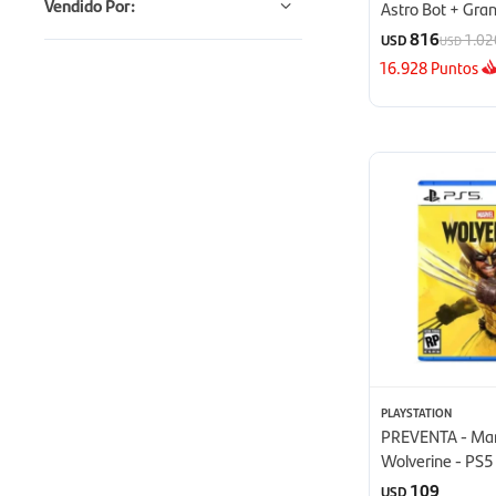
Vendido Por:
Astro Bot + Gran
825GB
816
1.02
USD
USD
16.928
Puntos
PLAYSTATION
PREVENTA - Mar
Wolverine - PS5
109
USD