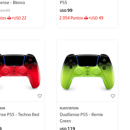
ense - Blanca
PS5
99
49
USD
USD
tos
+
22
2.054
Puntos
+
49
USD
USD
ION
PLAYSTATION
nse PS5 - Techno Red
DualSense PS5 - Remix
Green
9
119
USD