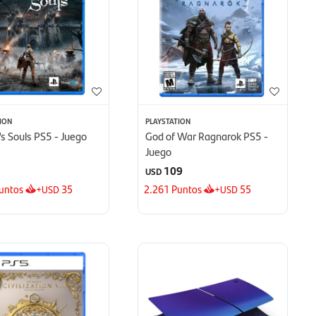
ION
PLAYSTATION
s Souls PS5 - Juego
God of War Ragnarok PS5 -
Juego
109
USD
untos
+
35
2.261
Puntos
+
55
USD
USD