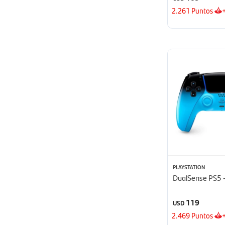
2.261
Puntos
PLAYSTATION
DualSense PS5 
119
USD
2.469
Puntos