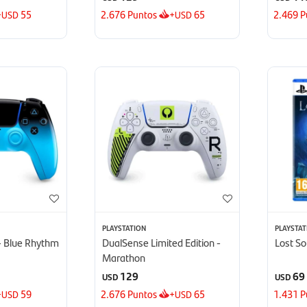
+
55
2.676
Puntos
+
65
2.469
P
USD
USD
PLAYSTATION
PLAYSTAT
- Blue Rhythm
DualSense Limited Edition -
Lost So
Marathon
129
69
USD
USD
+
59
2.676
Puntos
+
65
1.431
P
USD
USD