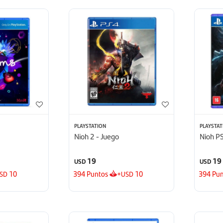
PLAYSTATION
PLAYSTAT
Nioh 2 - Juego
Nioh P
19
19
USD
USD
10
394
Puntos
+
10
394
Pun
SD
USD