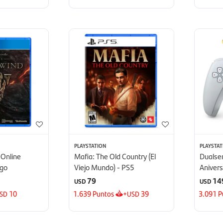
PLAYSTATION
PLAYSTAT
 Online
Mafia: The Old Country (El
Dualse
ego
Viejo Mundo) - PS5
Anivers
79
14
USD
USD
10
1.639
Puntos
+
39
3.091
P
SD
USD