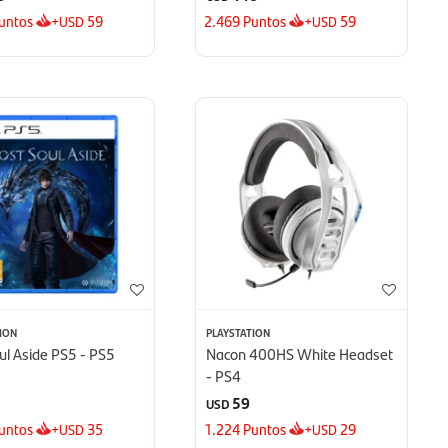
untos
+
59
2.469
Puntos
+
59
USD
USD
ION
PLAYSTATION
ul Aside PS5 - PS5
Nacon 400HS White Headset
- PS4
59
USD
untos
+
35
1.224
Puntos
+
29
USD
USD