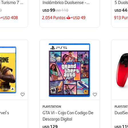
 Turismo 7 -
Inalámbrico Dualsense -
5 Duals
Blanco
99
44
0
110
USD
USD
USD
+
408
2.054
Puntos
+
49
913
Pun
USD
USD
PLAYSTATION
PLAYSTAT
vel´s
GTA VI - Caja Con Codigo De
DualSe
Descarga Digital
129
11
USD
USD