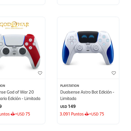
ION
PLAYSTATION
nse God of War 20
Dualsense Astro Bot Edición -
ario Edición - Limitada
Limitada
9
149
USD
untos
+
75
3.091
Puntos
+
75
USD
USD