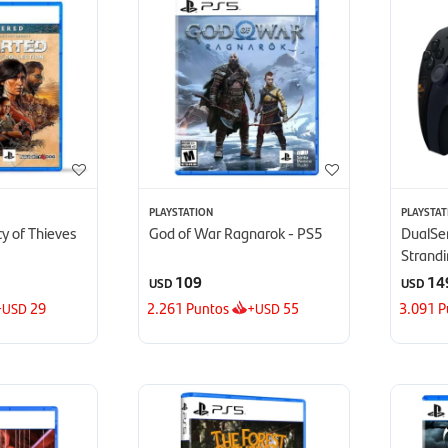
PLAYSTATION
PLAYSTAT
y of Thieves
God of War Ragnarok - PS5
DualSe
Strandi
Edición
109
14
USD
USD
+
29
2.261
Puntos
+
55
3.091
P
USD
USD