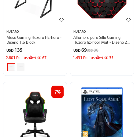
HUZARO
HUZARO
Mesa Gaming Huzaro Hz-hero -
Alfombra para Silla Gaming
Diseño 1.6 Black
Huzaro hz-floor Mat - Diseño 2.0
Rojo/Negro
135
69
80
USD
USD
USD
2.801
Puntos
+
67
1.431
Puntos
+
35
USD
USD
7