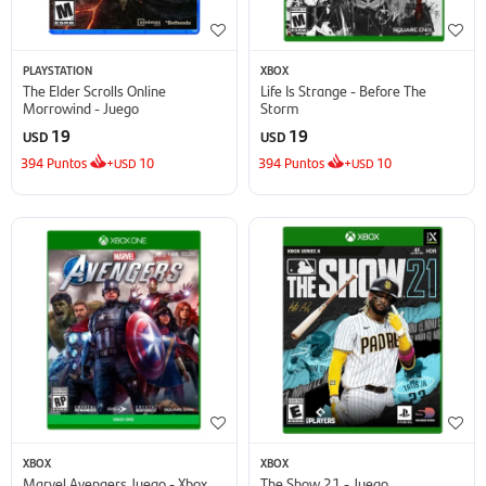
PLAYSTATION
XBOX
The Elder Scrolls Online
Life Is Strange - Before The
Morrowind - Juego
Storm
19
19
USD
USD
394
Puntos
+
10
394
Puntos
+
10
USD
USD
XBOX
XBOX
Marvel Avengers Juego - Xbox
The Show 21 - Juego