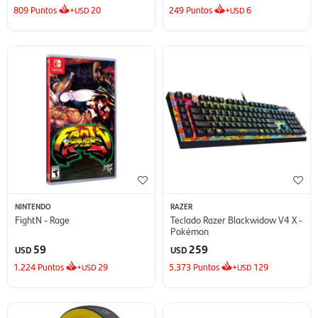
809
Puntos
+
20
249
Puntos
+
6
USD
USD
NINTENDO
RAZER
FightN - Rage
Teclado Razer Blackwidow V4 X -
Pokémon
59
259
USD
USD
1.224
Puntos
+
29
5.373
Puntos
+
129
USD
USD