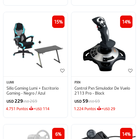
15
14
LUMI
PXN
Silla Gaming Lumi + Escritorio
Control Pxn Simulador De Vuelo
Gaming - Negro / Azul
2113 Pro - Black
229
59
269
69
USD
USD
USD
USD
4.751
Puntos
+
114
1.224
Puntos
+
29
USD
USD
6
14