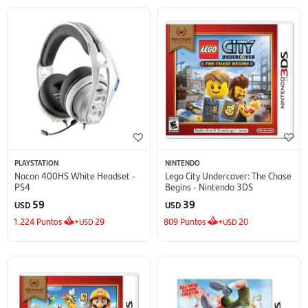
PLAYSTATION
NINTENDO
Nacon 400HS White Headset -
Lego City Undercover: The Chase
PS4
Begins - Nintendo 3DS
59
39
USD
USD
1.224
Puntos
+
29
809
Puntos
+
20
USD
USD