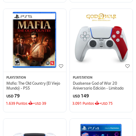
PLAYSTATION
PLAYSTATION
Mafia: The Old Country (El Viejo
Dualsense God of War 20
Mundo) - PS5
Aniversario Edición - Limitada
79
149
USD
USD
1.639
Puntos
+
39
3.091
Puntos
+
75
USD
USD