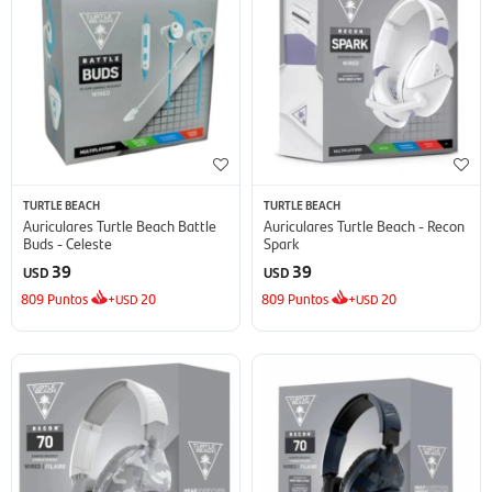
TURTLE BEACH
TURTLE BEACH
Auriculares Turtle Beach Battle
Auriculares Turtle Beach - Recon
Buds - Celeste
Spark
39
39
USD
USD
809
Puntos
+
20
809
Puntos
+
20
USD
USD