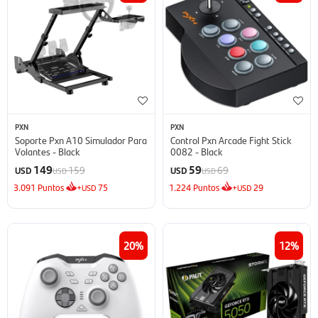
PXN
PXN
Soporte Pxn A10 Simulador Para
Control Pxn Arcade Fight Stick
Volantes - Black
0082 - Black
149
59
159
69
USD
USD
USD
USD
3.091
Puntos
+
75
1.224
Puntos
+
29
USD
USD
20
12