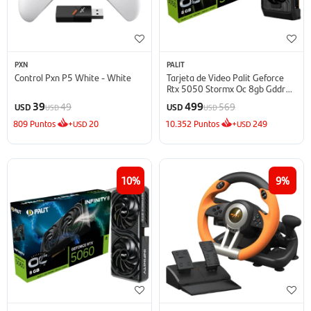
PXN
PALIT
Control Pxn P5 White - White
Tarjeta de Video Palit Geforce
Rtx 5050 Stormx Oc 8gb Gddr6 -
Black
39
499
49
569
USD
USD
USD
USD
809
Puntos
+
20
10.352
Puntos
+
249
USD
USD
10
9