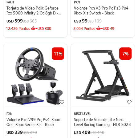
PALIT
PXN
Tarjeta de Video Palit Geforce
Volante Pxn V3 Pro Pc Ps3 Ps4
Rtx 5060 Infinity 2 Oc 8gb D -
Xbox X|s Switch - Black
Black
599
99
665
109
USD
USD
USD
USD
12.426
Puntos
+
300
2.054
Puntos
+
49
USD
USD
11
7
PXN
NEXT LEVEL
Volante Pxn V99 Pc, Ps4, Xbox
Soporte de Volante Lite Next
One, Xbox Series X|s - Black
Level Racing Gaming - NLR-S023
339
409
379
440
USD
USD
USD
USD