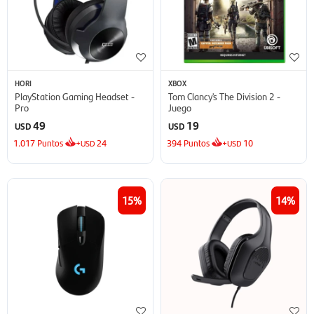
HORI
XBOX
PlayStation Gaming Headset -
Tom Clancy's The Division 2 -
Pro
Juego
49
19
USD
USD
1.017
Puntos
+
24
394
Puntos
+
10
USD
USD
15
14