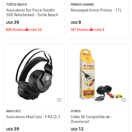
TURTLE BEACH
PRIMUS GAMING
Auriculares Ear Force Stealth
Mousepad Arena Primus - 11L
300 Refurbished - Turtle Beach
39
9
USD
USD
809
Puntos
+
20
187
Puntos
+
4
USD
USD
MAD CATZ
OTROS
Auriculares Mad Catz - F.R.E.Q. 2
Cable AV Compatible de -
Dreamcast
39
12
USD
USD