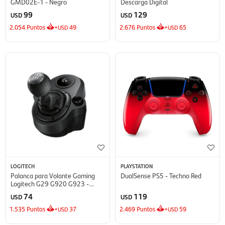
GMD02E-1 - Negro
Descarga Digital
99
129
USD
USD
2.054
Puntos
+
49
2.676
Puntos
+
65
USD
USD
LOGITECH
PLAYSTATION
Palanca para Volante Gaming
DualSense PS5 - Techno Red
Logitech G29 G920 G923 -
Negro
74
119
USD
USD
1.535
Puntos
+
37
2.469
Puntos
+
59
USD
USD