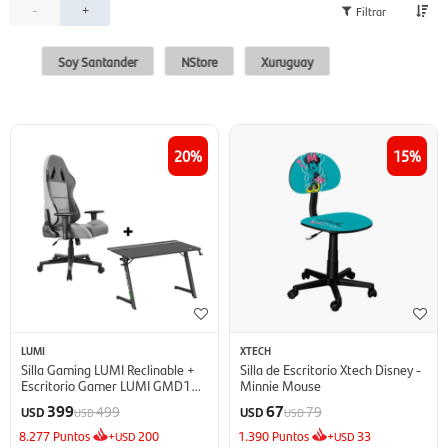
-
+
Soy Santander
NStore
Xuruguay
20
15
LUMI
XTECH
Silla Gaming LUMI Reclinable +
Silla de Escritorio Xtech Disney -
Escritorio Gamer LUMI GMD16-
Minnie Mouse
3 con Luz RGB - Grey
399
67
499
79
USD
USD
USD
USD
8.277
Puntos
+
200
1.390
Puntos
+
33
USD
USD