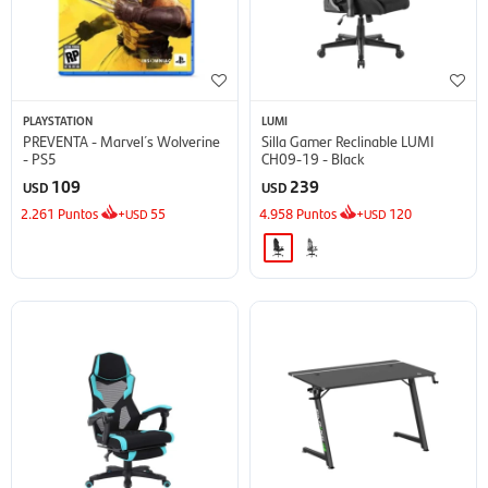
PLAYSTATION
LUMI
PREVENTA - Marvel´s Wolverine
Silla Gamer Reclinable LUMI
- PS5
CH09-19 - Black
109
239
USD
USD
2.261
Puntos
+
55
4.958
Puntos
+
120
USD
USD