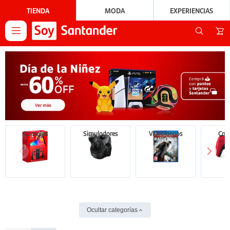
TIENDA
MODA
EXPERIENCIAS

Consolas
Simuladores
Videojuegos
Cont
Ocultar categorías