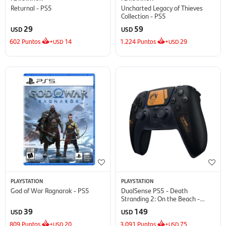
Returnal - PS5
Uncharted Legacy of Thieves
Collection - PS5
29
59
USD
USD
602
Puntos
+
14
1.224
Puntos
+
29
USD
USD
PLAYSTATION
PLAYSTATION
God of War Ragnarok - PS5
DualSense PS5 - Death
Stranding 2: On the Beach -
Edición Limitada
39
149
USD
USD
809
Puntos
+
20
3.091
Puntos
+
75
USD
USD