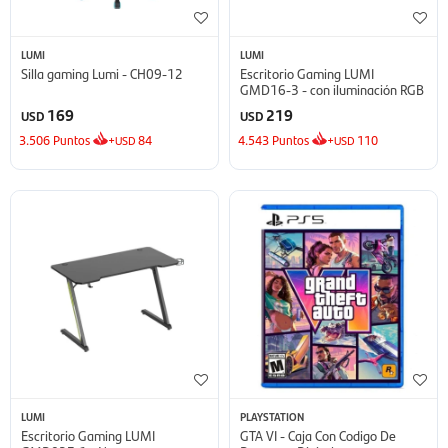
LUMI
LUMI
Silla gaming Lumi - CH09-12
Escritorio Gaming LUMI
GMD16-3 - con iluminación RGB
169
219
USD
USD
3.506
Puntos
+
84
4.543
Puntos
+
110
USD
USD
LUMI
PLAYSTATION
Escritorio Gaming LUMI
GTA VI - Caja Con Codigo De