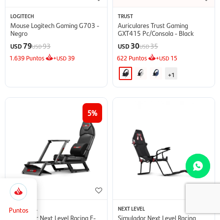
LOGITECH
TRUST
Mouse Logitech Gaming G703 -
Auriculares Trust Gaming
Negro
GXT415 Pc/Consola - Black
79
30
93
35
USD
USD
USD
USD
1.639
Puntos
+
39
622
Puntos
+
15
USD
USD
+1
5
809
Selecciona
Cerrar
la
cantidad
Puntos
NEXT LEVEL
NEXT LEVEL
de puntos
Simulador Next Level Racing F-
Simulador Next Level Racing