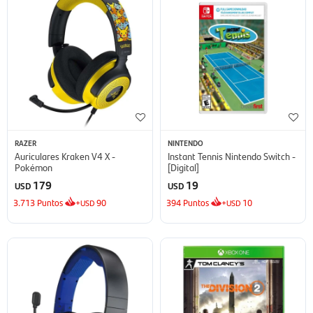
RAZER
NINTENDO
Auriculares Kraken V4 X -
Instant Tennis Nintendo Switch -
Pokémon
[Digital]
179
19
USD
USD
3.713
Puntos
+
90
394
Puntos
+
10
USD
USD