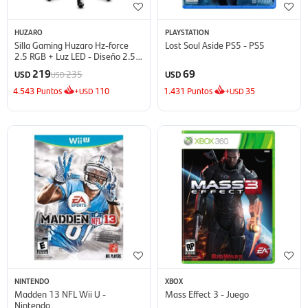
HUZARO
PLAYSTATION
Silla Gaming Huzaro Hz-force
Lost Soul Aside PS5 - PS5
2.5 RGB + Luz LED - Diseño 2.5
Black Mesh
219
69
235
USD
USD
USD
4.543
Puntos
+
110
1.431
Puntos
+
35
USD
USD
NINTENDO
XBOX
Madden 13 NFL Wii U -
Mass Effect 3 - Juego
Nintendo