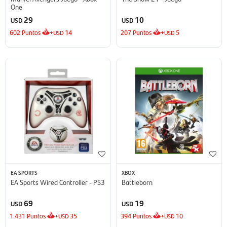
One
29
10
USD
USD
602
Puntos
+
14
207
Puntos
+
5
USD
USD
EA SPORTS
XBOX
EA Sports Wired Controller - PS3
Battleborn
69
19
USD
USD
1.431
Puntos
+
35
394
Puntos
+
10
USD
USD