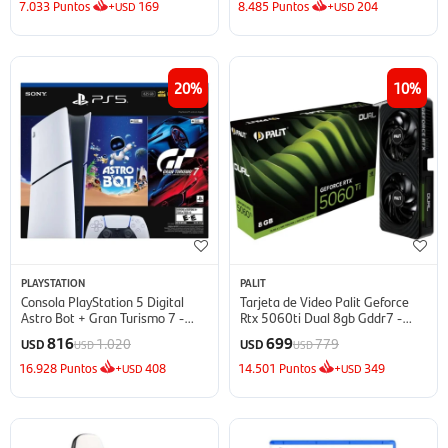
7.033
Puntos
+
169
8.485
Puntos
+
204
USD
USD
20
10
PLAYSTATION
PALIT
Consola PlayStation 5 Digital
Tarjeta de Video Palit Geforce
Astro Bot + Gran Turismo 7 -
Rtx 5060ti Dual 8gb Gddr7 -
825GB
Black
816
699
1.020
779
USD
USD
USD
USD
16.928
Puntos
+
408
14.501
Puntos
+
349
USD
USD