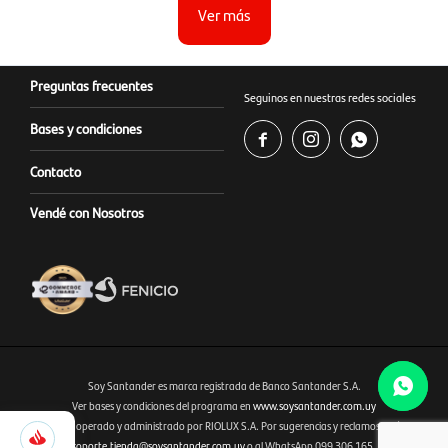
Ver más
Preguntas frecuentes
Seguinos en nuestras redes sociales
Bases y condiciones



Contacto
Vendé con Nosotros
Soy Santander es marca registrada de Banco Santander S.A.
Ver bases y condiciones del programa en
www.soysantander.com.uy
2.245
Este sitio es operado y administrado por RIOLUX S.A. Por sugerencias y reclamos, diríjase a
Fenicio eCommerce Uruguay
Selecciona
soporte.tienda@soysantander.com.uy
o al WhatsApp 099 306 165.