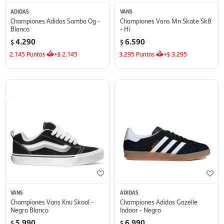
ADIDAS
VANS
Championes Adidas Samba Og -
Championes Vans Mn Skate Sk8
Blanco
- Hi
4.290
6.590
$
$
2.145
Puntos
+
2.145
3.295
Puntos
+
3.295
$
$
VANS
ADIDAS
Championes Vans Knu Skool -
Championes Adidas Gazelle
Negro Blanco
Indoor - Negro
5.990
6.990
$
$