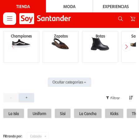
TIENDA
MODA
EXPERIENCIAS

Championes
Zapatos
Botas
Sand
Ocultar categorías
-
+
La Isla
Uniform
Sisi
La Cancha
Kicks
The 
Filtrando por:
Calzado