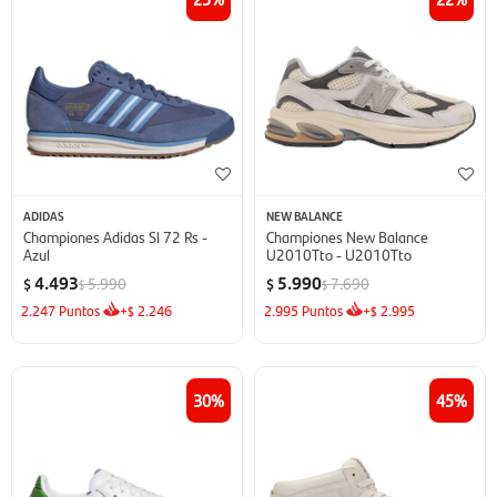
ADIDAS
NEW BALANCE
Championes Adidas Sl 72 Rs -
Championes New Balance
Azul
U2010Tto - U2010Tto
4.493
5.990
5.990
7.690
$
$
$
$
2.247
Puntos
+
2.246
2.995
Puntos
+
2.995
$
$
30
45