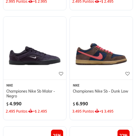
2.995
Puntos
+
2.995
2.495
Puntos
+
2.495
$
$
NIKE
NIKE
Championes Nike Sb Malor -
Championes Nike Sb - Dunk Low
Negro
4.990
6.990
$
$
2.495
Puntos
+
2.495
3.495
Puntos
+
3.495
$
$
25
22