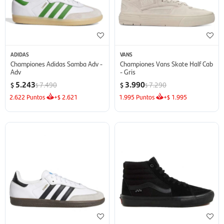
ADIDAS
VANS
Championes Adidas Samba Adv -
Championes Vans Skate Half Cab
Adv
- Gris
5.243
3.990
7.490
7.290
$
$
$
$
2.622
Puntos
+
2.621
1.995
Puntos
+
1.995
$
$