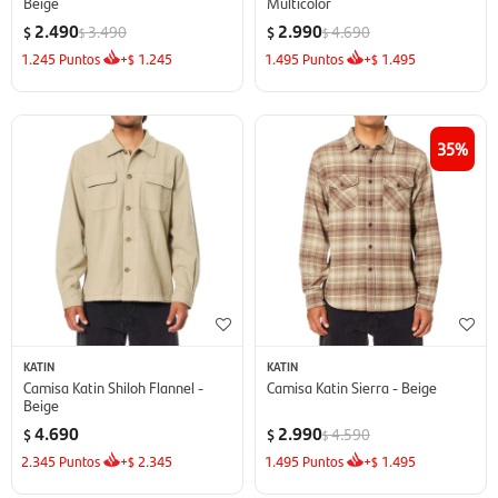
Beige
Multicolor
2.490
2.990
3.490
4.690
$
$
$
$
1.245
Puntos
+
1.245
1.495
Puntos
+
1.495
$
$
35
KATIN
KATIN
Camisa Katin Shiloh Flannel -
Camisa Katin Sierra - Beige
Beige
4.690
2.990
4.590
$
$
$
2.345
Puntos
+
2.345
1.495
Puntos
+
1.495
$
$