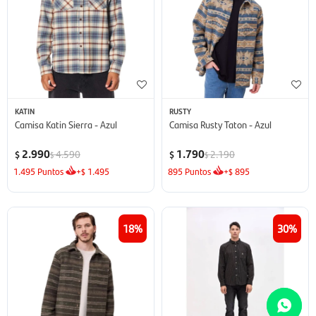
KATIN
RUSTY
Camisa Katin Sierra - Azul
Camisa Rusty Taton - Azul
2.990
1.790
4.590
2.190
$
$
$
$
1.495
Puntos
+
1.495
895
Puntos
+
895
$
$
18
30