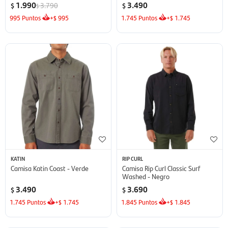
1.990
3.490
3.790
$
$
$
995
Puntos
+
995
1.745
Puntos
+
1.745
$
$
KATIN
RIP CURL
Camisa Katin Coast - Verde
Camisa Rip Curl Classic Surf
Washed - Negro
3.490
3.690
$
$
1.745
Puntos
+
1.745
1.845
Puntos
+
1.845
$
$