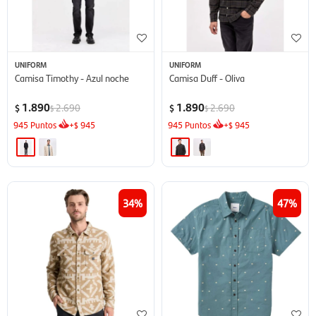
UNIFORM
UNIFORM
Camisa Timothy - Azul noche
Camisa Duff - Oliva
1.890
1.890
2.690
2.690
$
$
$
$
945
Puntos
+
945
945
Puntos
+
945
$
$
34
47