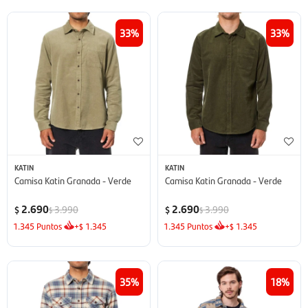
33
33
KATIN
KATIN
Camisa Katin Granada - Verde
Camisa Katin Granada - Verde
2.690
2.690
3.990
3.990
$
$
$
$
1.345
Puntos
+
1.345
1.345
Puntos
+
1.345
$
$
35
18