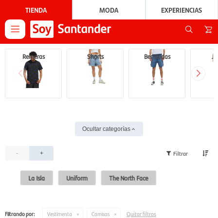
TIENDA
MODA
EXPERIENCIAS

Remeras
Shorts
Bermudas
Je
Ocultar categorías
-
+
La Isla
Uniform
The North Face
Quitar filtros
Filtrando por:
Vestimenta
Camisas