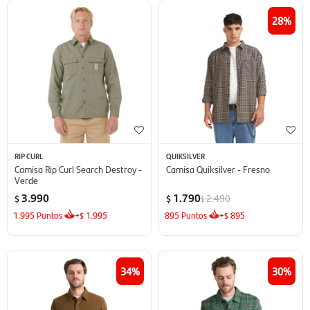
28
RIP CURL
QUIKSILVER
Camisa Rip Curl Search Destroy -
Camisa Quiksilver - Fresno
Verde
3.990
1.790
2.490
$
$
$
1.995
Puntos
+
1.995
895
Puntos
+
895
$
$
34
30