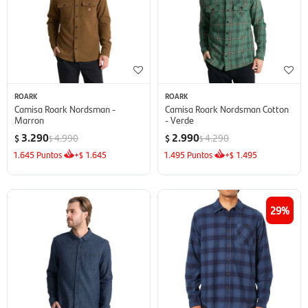
ROARK
ROARK
Camisa Roark Nordsman -
Camisa Roark Nordsman Cotton
Marron
- Verde
3.290
2.990
4.990
4.290
$
$
$
$
1.645
Puntos
+
1.645
1.495
Puntos
+
1.495
$
$
29