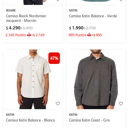
ROARK
KATIN
Camisa Roark Nordsman
Camisa Katin Balance - Verde
Jacquard - Marrón
4.290
1.990
6.490
3.790
$
$
$
$
2.145
Puntos
+
2.145
995
Puntos
+
995
$
$
47
KATIN
KATIN
Camisa Katin Balance - Blanco
Camisa Katin Coast - Gris