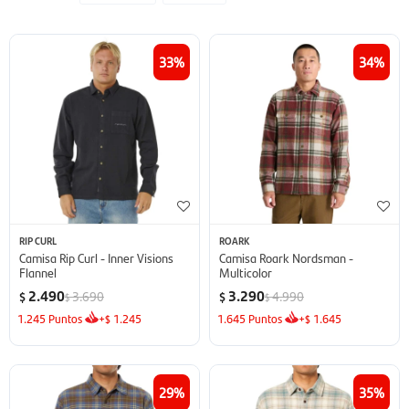
33
34
RIP CURL
ROARK
Camisa Rip Curl - Inner Visions
Camisa Roark Nordsman -
Flannel
Multicolor
2.490
3.290
3.690
4.990
$
$
$
$
1.245
Puntos
+
1.245
1.645
Puntos
+
1.645
$
$
29
35