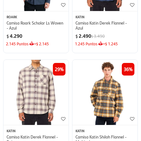
ROARK
KATIN
Camisa Roark Scholar Ls Woven
Camisa Katin Derek Flannel -
- Azul
Azul
4.290
2.490
3.490
$
$
$
2.145
Puntos
+
2.145
1.245
Puntos
+
1.245
$
$
29
36
KATIN
KATIN
Camisa Katin Derek Flannel -
Camisa Katin Shiloh Flannel -