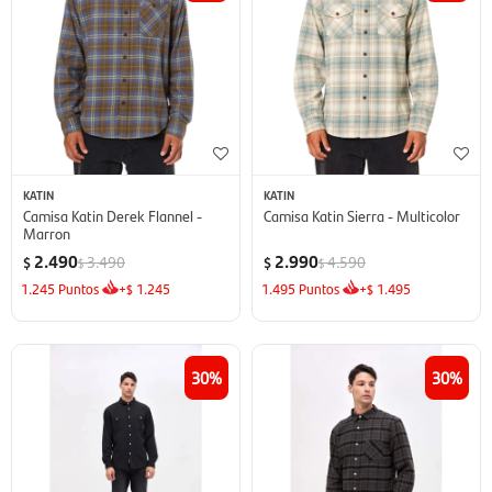
KATIN
KATIN
Camisa Katin Derek Flannel -
Camisa Katin Sierra - Multicolor
Marron
2.490
2.990
3.490
4.590
$
$
$
$
1.245
Puntos
+
1.245
1.495
Puntos
+
1.495
$
$
30
30