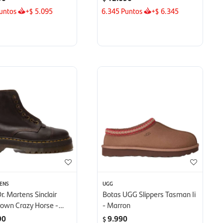
untos
+
5.095
6.345
Puntos
+
6.345
$
$
TENS
UGG
r. Martens Sinclair
Botas UGG Slippers Tasman Ii
rown Crazy Horse -
- Marron
n
90
9.990
$