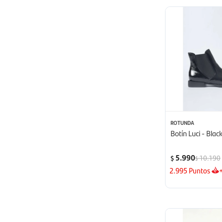
ROTUNDA
Botín Luci - Blac
5.990
10.190
$
$
2.995
Puntos