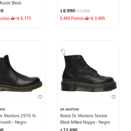
 Rustic Black
50
6.990
11.290
$
$
untos
+
6.175
3.495
Puntos
+
3.495
$
$
TENS
DR. MARTENS
Dr. Martens 2976 Ys
Botas Dr. Martens Sinclair
Smooth - Negro
Black Milled Nappa - Negro
90
12.690
$