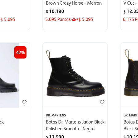
Brown Crazy Horse - Marron
V Cut -
10.190
12.3
$
$
+
5.095
5.095
Puntos
+
5.095
6.175
P
$
$
42
DR. MARTENS
DR. MAR
ck
Botas Dr. Martens Jadon Black
Botas 
Polished Smooth - Negro
Black 
11.990
10.1
$
$