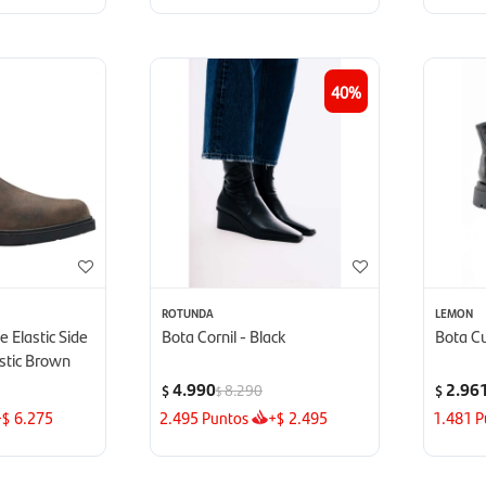
40
ROTUNDA
LEMON
 Elastic Side
Bota Cornil - Black
Bota Cu
stic Brown
4.990
2.96
8.290
$
$
$
+
6.275
2.495
Puntos
+
2.495
1.481
P
$
$