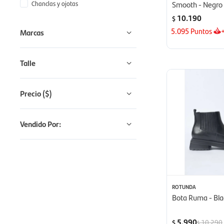
Chanclas y ojotas
Smooth - Negro
10.190
$
5.095
Puntos
Marcas
Talle
Precio
($)
Vendido Por:
ROTUNDA
Bota Ruma - Bla
5.990
10.290
$
$