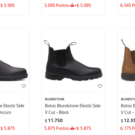
+
5.995
5.095
Puntos
+
5.095
6.345
P
$
$
BLUNDSTONE
BLUNDST
 Elastic Side
Botas Blundstone Elastic Side
Botas B
Oscuro
V Cut - Black
V Cut 
11.750
12.3
$
$
+
5.875
5.875
Puntos
+
5.875
6.175
P
$
$