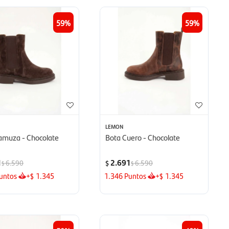
59
59
LEMON
amuza - Chocolate
Bota Cuero - Chocolate
1
2.691
6.590
6.590
$
$
$
untos
+
1.345
1.346
Puntos
+
1.345
$
$