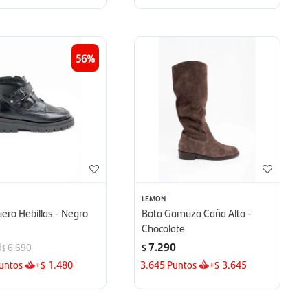
56
LEMON
ero Hebillas - Negro
Bota Gamuza Caña Alta -
Chocolate
1
7.290
6.690
$
$
untos
+
1.480
3.645
Puntos
+
3.645
$
$