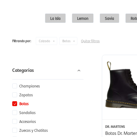
La Isla
Lemon
Savia
Rot
Quitar filtros
Filtrando por:
Calzado
Botas
Categorías
Championes
Zapatos
Botas
Sandalias
Accesorios
DR. MARTENS
Zuecos y Chatitas
Botas Dr. Marte