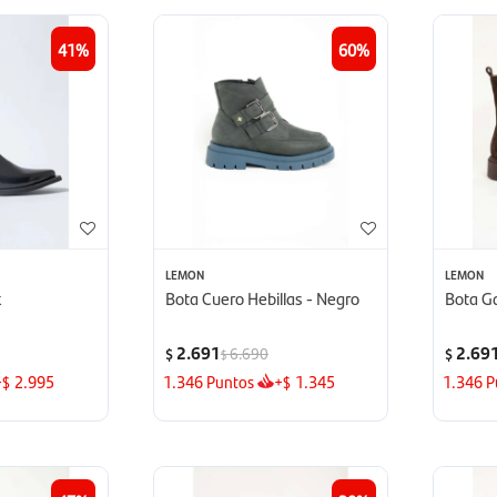
41
60
LEMON
LEMON
k
Bota Cuero Hebillas - Negro
Bota G
2.691
2.69
6.690
$
$
$
+
2.995
1.346
Puntos
+
1.345
1.346
P
$
$