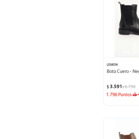
LEMON
Bota Cuero - Ne
3.591
6.790
$
$
1.796
Puntos