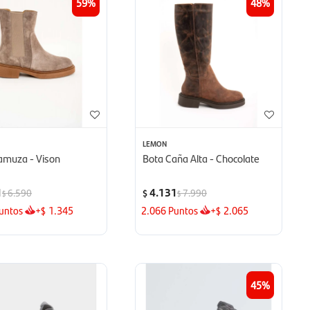
59
48
LEMON
amuza - Vison
Bota Caña Alta - Chocolate
1
4.131
6.590
7.990
$
$
$
untos
+
1.345
2.066
Puntos
+
2.065
$
$
45