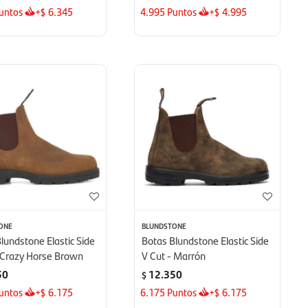
untos
+
6.345
4.995
Puntos
+
4.995
$
$
ONE
BLUNDSTONE
lundstone Elastic Side
Botas Blundstone Elastic Side
- Crazy Horse Brown
V Cut - Marrón
50
12.350
$
untos
+
6.175
6.175
Puntos
+
6.175
$
$