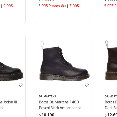
+
2.995
5.995
Puntos
+
5.995
5.095
P
$
$
DR. MARTENS
DR. MAR
s Jadon III
Botas Dr. Martens 1460
Botas D
ro
Pascal Black Ambassador -
Dark B
Negro
Marró
10.190
12.6
$
$