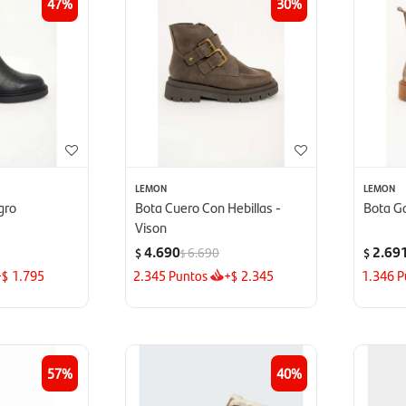
47
30
LEMON
LEMON
gro
Bota Cuero Con Hebillas -
Bota G
Vison
4.690
2.69
6.690
$
$
$
+
1.795
2.345
Puntos
+
2.345
1.346
P
$
$
57
40