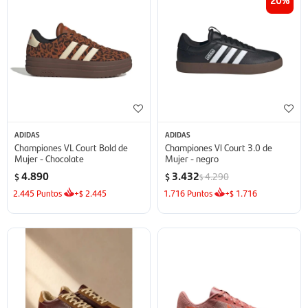
ADIDAS
ADIDAS
Championes VL Court Bold de
Championes Vl Court 3.0 de
Mujer - Chocolate
Mujer - negro
4.890
3.432
4.290
$
$
$
2.445
Puntos
+
2.445
1.716
Puntos
+
1.716
$
$