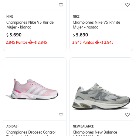
NIKE
NIKE
Championes Nike V5 Rnr de
Championes Nike V5 Rnr de
Mujer - blanco
Mujer - rosado
5.690
5.690
$
$
2.845
Puntos
+
2.845
2.845
Puntos
+
2.845
$
$
ADIDAS
NEW BALANCE
Championes Dropset Control
Championes New Balance