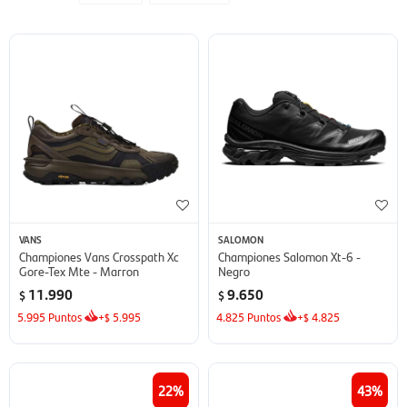
VANS
SALOMON
Championes Vans Crosspath Xc
Championes Salomon Xt-6 -
Gore-Tex Mte - Marron
Negro
11.990
9.650
$
$
5.995
Puntos
+
5.995
4.825
Puntos
+
4.825
$
$
22
43