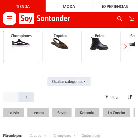
TIENDA
MODA
EXPERIENCIAS

Championes
Zapatos
Botas
Sand
Ocultar categorías
-
+
La Isla
Lemon
Savia
Rotunda
La Cancha
Quitar filtros
Filtrando por:
Calzado
Championes