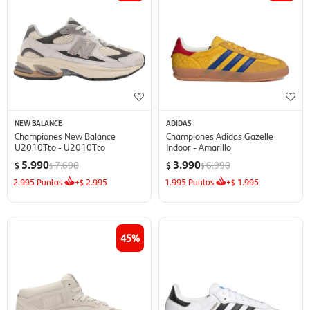
NEW BALANCE
ADIDAS
Championes New Balance
Championes Adidas Gazelle
U2010Tto - U2010Tto
Indoor - Amarillo
5.990
3.990
7.690
6.990
$
$
$
$
2.995
Puntos
+
2.995
1.995
Puntos
+
1.995
$
$
45