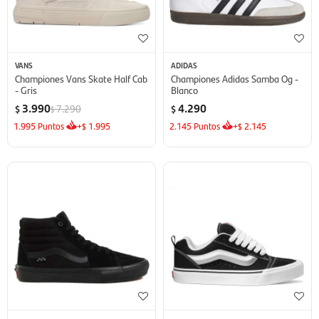
VANS
ADIDAS
Championes Vans Skate Half Cab
Championes Adidas Samba Og -
- Gris
Blanco
3.990
4.290
7.290
$
$
$
1.995
Puntos
+
1.995
2.145
Puntos
+
2.145
$
$