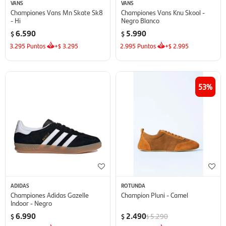
VANS
VANS
Championes Vans Mn Skate Sk8
Championes Vans Knu Skool -
- Hi
Negro Blanco
6.590
5.990
$
$
3.295
Puntos
+
3.295
2.995
Puntos
+
2.995
$
$
53
ADIDAS
ROTUNDA
Championes Adidas Gazelle
Champion Pluni - Camel
Indoor - Negro
6.990
2.490
5.290
$
$
$