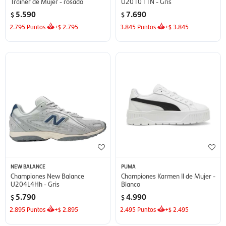
Trainer de Mujer - rosado
U201011N - Gris
5.590
7.690
$
$
2.795
Puntos
+
2.795
3.845
Puntos
+
3.845
$
$
NEW BALANCE
PUMA
Championes New Balance
Championes Karmen II de Mujer -
U204L4Hh - Gris
Blanco
5.790
4.990
$
$
2.895
Puntos
+
2.895
2.495
Puntos
+
2.495
$
$