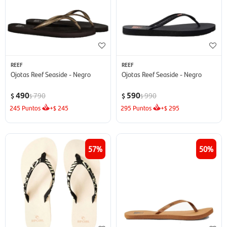
REEF
REEF
Ojotas Reef Seaside - Negro
Ojotas Reef Seaside - Negro
490
590
790
990
$
$
$
$
245
Puntos
+
245
295
Puntos
+
295
$
$
57
50