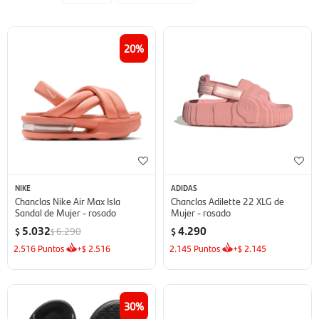
20
NIKE
ADIDAS
Chanclas Nike Air Max Isla
Chanclas Adilette 22 XLG de
Sandal de Mujer - rosado
Mujer - rosado
5.032
4.290
6.290
$
$
$
2.516
Puntos
+
2.516
2.145
Puntos
+
2.145
$
$
30