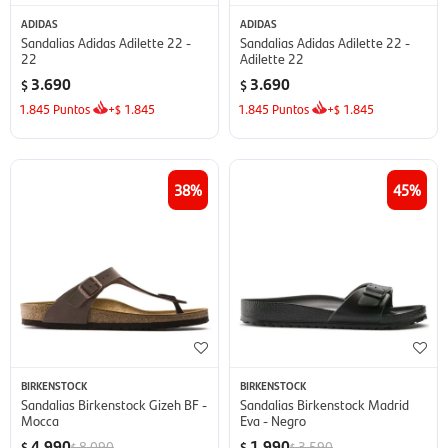
ADIDAS
ADIDAS
Sandalias Adidas Adilette 22 -
Sandalias Adidas Adilette 22 -
22
Adilette 22
3.690
3.690
$
$
1.845
Puntos
+
1.845
1.845
Puntos
+
1.845
$
$
38
45
BIRKENSTOCK
BIRKENSTOCK
Sandalias Birkenstock Gizeh BF -
Sandalias Birkenstock Madrid
Mocca
Eva - Negro
4.990
1.990
8.090
3.590
$
$
$
$