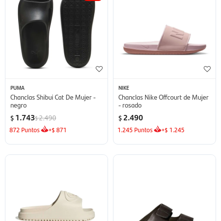
PUMA
NIKE
Chanclas Shibui Cat De Mujer -
Chanclas Nike Offcourt de Mujer
negro
- rosado
1.743
2.490
2.490
$
$
$
872
Puntos
+
871
1.245
Puntos
+
1.245
$
$