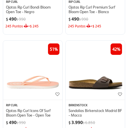
RIP CURL
RIP CURL
Ojotas Rip Curl Bondi Bloom
Ojotas Rip Curl Premium Surf
Open Toe - Negro
Bloom Open Toe - Blanco
490
490
990
990
$
$
$
$
245
Puntos
+
245
245
Puntos
+
245
$
$
51
42
RIP CURL
BIRKENSTOCK
Ojotas Rip Curl Icons Of Surf
Sandalias Birkenstock Madrid BF
Bloom Open Toe - Open Toe
- Mocca
490
3.990
990
6.850
$
$
$
$