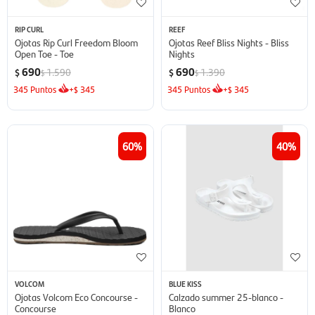
RIP CURL
REEF
Ojotas Rip Curl Freedom Bloom
Ojotas Reef Bliss Nights - Bliss
Open Toe - Toe
Nights
690
690
1.590
1.390
$
$
$
$
345
Puntos
+
345
345
Puntos
+
345
$
$
60
40
VOLCOM
BLUE KISS
Ojotas Volcom Eco Concourse -
Calzado summer 25-blanco -
Concourse
Blanco