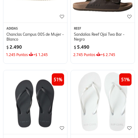
ADIDAS
REEF
Chanclas Campus 00S de Mujer -
Sandalias Reef Ojai Two Bar -
Blanco
Negro
2.490
5.490
$
$
1.245
Puntos
+
1.245
2.745
Puntos
+
2.745
$
$
51
51