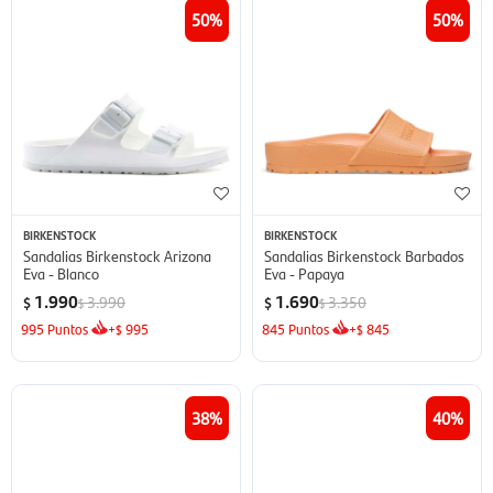
50
50
BIRKENSTOCK
BIRKENSTOCK
Sandalias Birkenstock Arizona
Sandalias Birkenstock Barbados
Eva - Blanco
Eva - Papaya
1.990
1.690
3.990
3.350
$
$
$
$
995
Puntos
+
995
845
Puntos
+
845
$
$
38
40