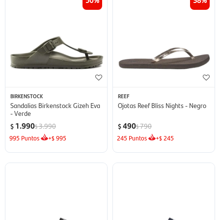
BIRKENSTOCK
REEF
Sandalias Birkenstock Gizeh Eva
Ojotas Reef Bliss Nights - Negro
- Verde
1.990
490
3.990
790
$
$
$
$
995
Puntos
+
995
245
Puntos
+
245
$
$