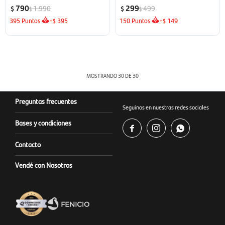
790
299
1.990
499
$
$
$
$
395
Puntos
+
395
150
Puntos
+
149
$
$
MOSTRANDO
30
DE
30
Preguntas frecuentes
Seguinos en nuestras redes sociales
Bases y condiciones



Contacto
Vendé con Nosotros