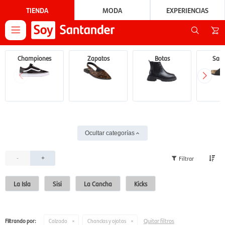
TIENDA
MODA
EXPERIENCIAS

Championes
Zapatos
Botas
Sand
Ocultar categorías
-
+
La Isla
Sisi
La Cancha
Kicks
Quitar filtros
Filtrando por:
Calzado
Chanclas y ojotas