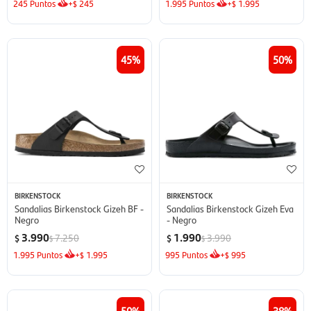
245
Puntos
+
245
1.995
Puntos
+
1.995
$
$
45
50
BIRKENSTOCK
BIRKENSTOCK
Sandalias Birkenstock Gizeh BF -
Sandalias Birkenstock Gizeh Eva
Negro
- Negro
3.990
1.990
7.250
3.990
$
$
$
$
1.995
Puntos
+
1.995
995
Puntos
+
995
$
$
50
38