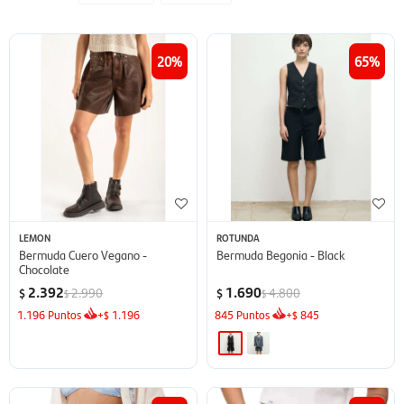
20
65
LEMON
ROTUNDA
Bermuda Cuero Vegano -
Bermuda Begonia - Black
Chocolate
2.392
1.690
2.990
4.800
$
$
$
$
1.196
Puntos
+
1.196
845
Puntos
+
845
$
$