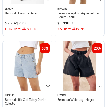
LEMON
RIP CURL
Bermuda Denim - Denim
Bermuda Rip Curl Aggie Relaxed
Denim - Azul
2.232
1.990
2.790
3.990
$
$
$
$
1.116
Puntos
+
1.116
995
Puntos
+
995
$
$
50
20
RIP CURL
LEMON
Bermuda Rip Curl Tabby Denim -
Bermuda Wide Leg - Negro
Celeste