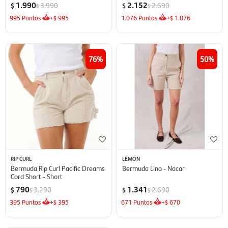
1.990
2.152
3.990
2.690
$
$
$
$
995
Puntos
+
995
1.076
Puntos
+
1.076
$
$
76
50
RIP CURL
LEMON
Bermuda Rip Curl Pacific Dreams
Bermuda Lino - Nacar
Cord Short - Short
790
1.341
3.290
2.690
$
$
$
$
395
Puntos
+
395
671
Puntos
+
670
$
$