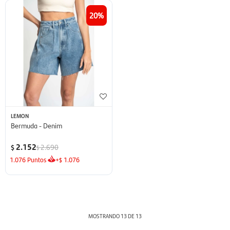
20
LEMON
Bermuda - Denim
2.152
2.690
$
$
1.076
Puntos
+
1.076
$
MOSTRANDO
13
DE
13