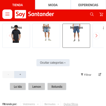
TIENDA
MODA
EXPERIENCIAS

Remeras
Shorts
Bermudas
Je
Ocultar categorías
-
+
La Isla
Lemon
Rotunda
Quitar filtros
Filtrando por:
Vestimenta
Bermudas