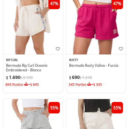
47
47
RIP CURL
RUSTY
Bermuda Rip Curl Oceanic
Bermuda Rusty Valina - Fucsia
Embroidered - Blanco
1.690
690
3.190
1.290
$
$
$
$
845
Puntos
+
845
345
Puntos
+
345
$
$
55
55