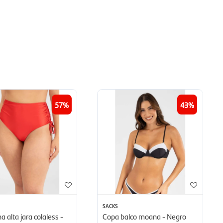
57
43
SACKS
a alta jara colaless -
Copa balco moana - Negro