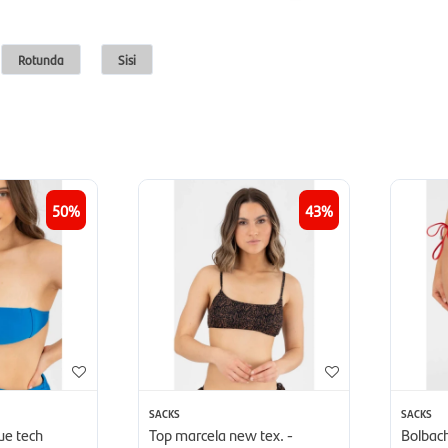
Rotunda
Sisi
50
43
SACKS
SACKS
ue tech
Top marcela new tex. -
Bolbach