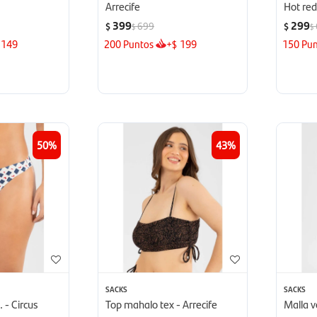
Arrecife
Hot re
399
299
699
$
$
$
$
149
200
Puntos
+
199
150
Pun
$
50
43
SACKS
SACKS
. - Circus
Top mahalo tex - Arrecife
Malla v