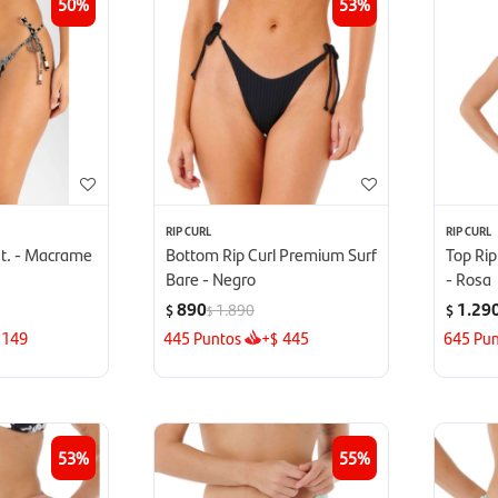
50
53
RIP CURL
RIP CURL
st. - Macrame
Bottom Rip Curl Premium Surf
Top Rip
Bare - Negro
- Rosa
890
1.29
1.890
$
$
$
149
445
Puntos
+
445
645
Pun
$
53
55