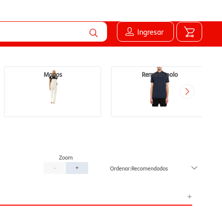
Ingresar
Monos
Remeras polo
Recomendados
-
+
+