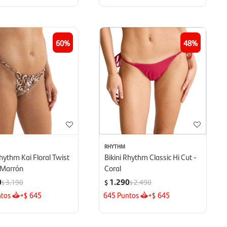
60
48
RHYTHM
Rhythm Kai Floral Twist
Bikini Rhythm Classic Hi Cut -
 Marrón
Coral
0
1.290
3.190
2.490
$
$
$
tos
+
645
645
Puntos
+
645
$
$