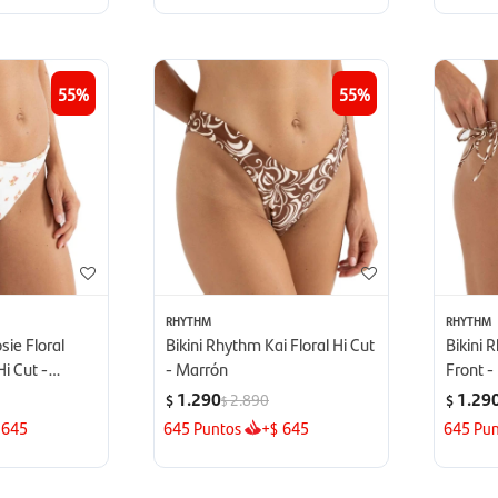
55
55
RHYTHM
RHYTHM
sie Floral
Bikini Rhythm Kai Floral Hi Cut
Bikini 
i Cut -
- Marrón
Front -
1.290
1.29
2.890
$
$
$
645
645
Puntos
+
645
645
Pun
$