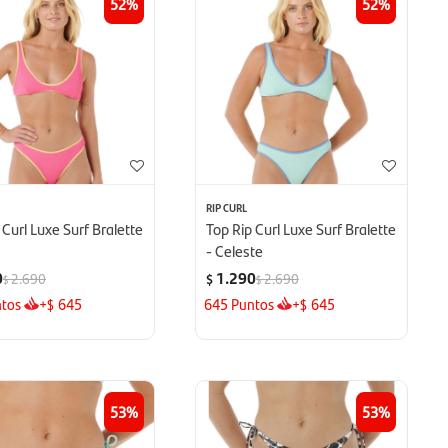
52
52
RIP CURL
 Curl Luxe Surf Bralette
Top Rip Curl Luxe Surf Bralette
- Celeste
0
1.290
2.690
2.690
$
$
$
tos
+
645
645
Puntos
+
645
$
$
53
53