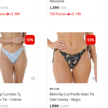
Macrame
299
1.290
599
$
$
tos
+
384
150
Puntos
+
149
$
$
55
53
RIP CURL
ip Curl Aots Ty
Bikini Rip Curl Pacific Rider Tie
s Tie - Celeste
Side Cheeky - Negro
890
1.990
1.890
$
$