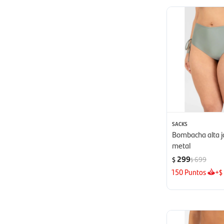
SACKS
Bombacha alta j
metal
299
699
$
$
150
Puntos
+
$