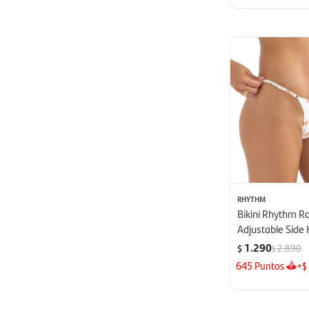
RHYTHM
Bikini Rhythm Ro
Adjustable Side H
Blanco
1.290
2.890
$
$
645
Puntos
+
$