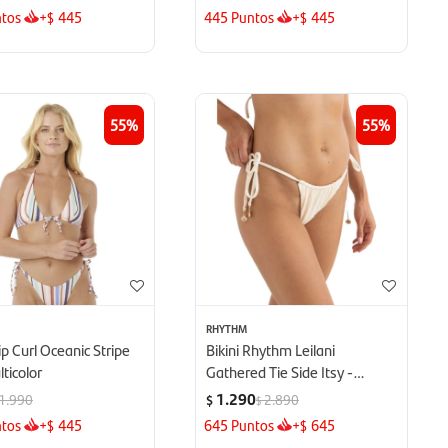
tos
+
445
445
Puntos
+
445
$
$
55
55
RHYTHM
Rip Curl Oceanic Stripe
Bikini Rhythm Leilani
lticolor
Gathered Tie Side Itsy -
Blanco
1.290
1.990
2.890
$
$
tos
+
445
645
Puntos
+
645
$
$