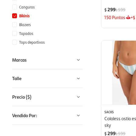
Canguros
299
599
$
$
Bikinis
150
Puntos
+
$
Blazers
Tapados
Tops deportivos
Marcas
Talle
Precio
($)
SACKS
Vendido Por:
Colaless ostia e
sky
299
599
$
$