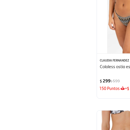
CLAUDIA FERNANDEZ
Colaless ostia e
299
599
$
$
150
Puntos
+
$