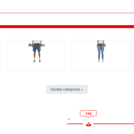
Bermudas
Jeans
Ocultar categorías
150
-