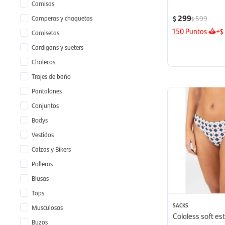
Camisas
299
Camperas y chaquetas
599
$
$
150
Puntos
+
$
Camisetas
Cardigans y sueters
Chalecos
Trajes de baño
Pantalones
Conjuntos
Bodys
Vestidos
Calzas y Bikers
Polleras
Blusas
Tops
SACKS
Musculosas
Colaless soft est
Buzos