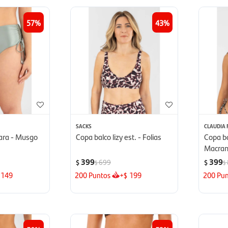
57
43
SACKS
CLAUDIA
ara - Musgo
Copa balco lizy est. - Folias
Copa ba
Macra
399
399
699
$
$
$
$
149
200
Puntos
+
199
200
Pun
$