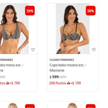
56
56
 FERNANDEZ
CLAUDIA FERNANDEZ
lco manu est. -
Copa balco moana est. -
me
Macrame
399
899
899
$
$
tos
+
199
200
Puntos
+
199
$
$