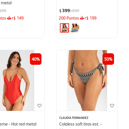
d metal
399
699
699
$
$
tos
+
149
200
Puntos
+
199
$
$
40
50
CLAUDIA FERNANDEZ
erne - Hot red metal
Colaless soft tiras est. -