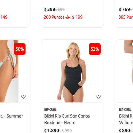
399
769
699
$
$
$
$
149
200
Puntos
+
199
385
Pun
$
50
53
RIP CURL
RIP CURL
st. - Summer
Bikini Rip Curl San Carlos
Bikini R
Broderie - Negro
William
1.890
890
3.990
$
$
$
$