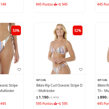
149
945
Puntos
+
945
445
Pun
$
53
52
RIP CURL
RIP CURL
ceanic Stripe
Bikini Rip Curl Oceanic Stripe D
Bikini 
Multicolor
- Multricolor
Tri - Mu
1.190
890
2.490
$
$
$
$
445
595
Puntos
+
595
445
Pun
$