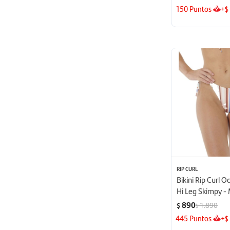
150
Puntos
+
$
RIP CURL
Bikini Rip Curl O
Hi Leg Skimpy - 
890
1.890
$
$
445
Puntos
+
$