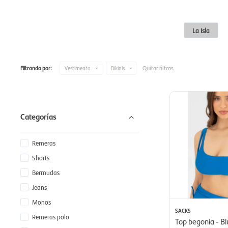
La Isla
Quitar filtros
Filtrando por:
Vestimenta
Bikinis
Categorías
Remeras
Shorts
Bermudas
Jeans
Monos
SACKS
Remeras polo
Top begonia - Bl